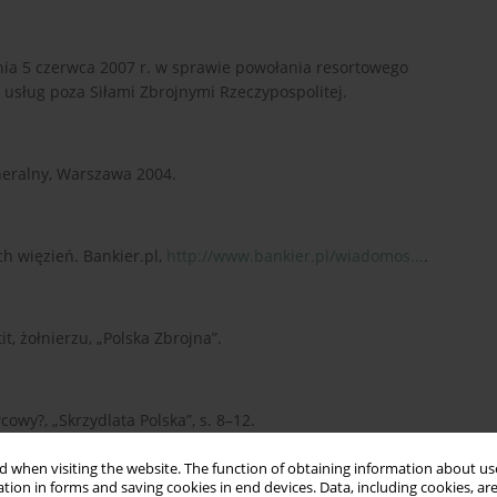
ia 5 czerwca 2007 r. w sprawie powołania resortowego
usług poza Siłami Zbrojnymi Rzeczypospolitej.
neralny, Warszawa 2004.
h więzień. Bankier.pl,
http://www.bankier.pl/wiadomos...
.
t, żołnierzu, „Polska Zbrojna”.
wy?, „Skrzydlata Polska”, s. 8–12.
.
 when visiting the website. The function of obtaining information about use
tion in forms and saving cookies in end devices. Data, including cookies, are