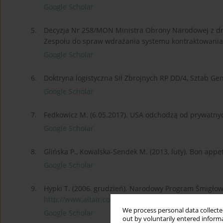
Google Scholar
5.
Decyzja Nr 258/MON Ministra Obrony Narodowej z dn
Zespołu do spraw wdrażania systemu kontraktowania 
Google Scholar
6.
Doktryna logistyczna Sił Zbrojnych RP DD/4, Sztab Ge
Google Scholar
7.
Fedkowicz M. (6.05.2017). USA odchodzą od prywatnyc
Google Scholar
8.
Glińska P., Kowalska-Sendek M. (2013, luty). Bon appeti
Google Scholar
9.
Hypki T. (2006, grudzień). Narodowy Program Śmigłowco
http://www.altair.com.pl/magaz...
(dostęp: 11.05.2017)
We process personal data collected
Google Scholar
out by voluntarily entered informa