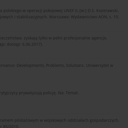
a polskiego w operacji pokojowej UNEF II, [w:] D.S. Kozerawski,
owych i stabilizacyjnych. Warszawa: Wydawnictwo AON, s. 10.
pieczeństwa: zyskają tylko w pełni profesjonalne agencje,
ęp: dostęp: 6.06.2017).
vernance: Developments, Problems, Solutions. Uniwersytet w
Brytyjczycy prywatyzują policję. Na: Temat.
ogramem pilotażowym w wojskowych oddziałach gospodarczych,
r 85/2010.