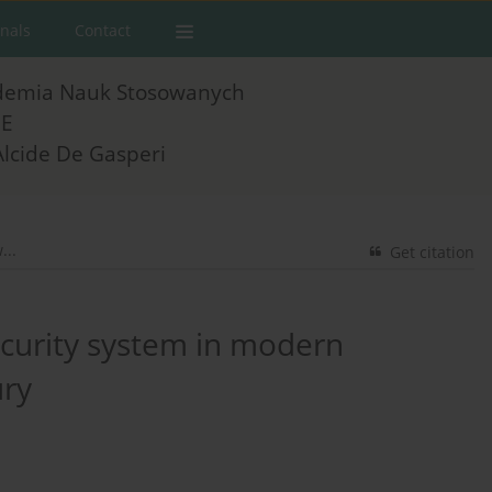
rnals
Contact
demia Nauk Stosowanych
E
Alcide De Gasperi
...
Get citation
security system in modern
ury