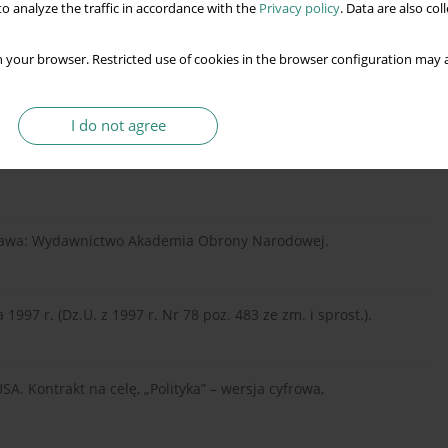
o analyze the traffic in accordance with the
Privacy policy
. Data are also co
nych Rzeczypospolitej Polskiej, [w:] S. Smyk, T. Jałowiec, K.
Sił Zbrojnych, Warszawa: Wydawnictwo Akademia Obrony
 your browser. Restricted use of cookies in the browser configuration may a
I do not agree
 wojny, [w:] W. Bernacki, A. Walaszek (red.), Amerykomania.
szawa: Wydawnictwo Akademia Obrony Narodowej.
1997 r. (Dz.U. z 1997 r. Nr 78 poz. 483 ze zm. i sprost.).
SA. Kontrakt na celę, „Polityka” – wersja cyfrowa,