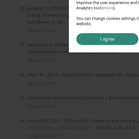
improve the user experience and t
Analytics tool (
more
).
10.
Jałowiec T. (2010). Pułapki outsourcingu w Siłach Zbroj
Szeląg, Outsourcing usług w systemie logistycznym 
You can change cookies settings in
Narodowej, s. 29.
website.
Google Scholar
I agree
11.
Kamieński Ł. (2009). Geneza współczesnej prywatyzacji
Wydawnictwo Uniwersytetu Jagiellońskiego.
Google Scholar
12.
Kitler W. (2011). Bezpieczeństwo narodowe RP. War
Google Scholar
13.
Konstytucja Rzeczypospolitej Polskiej z dnia 2 kwietnia 
Google Scholar
14.
Korzycki R. (2011, 25 listopad). Prywatne więzienia w U
https://www.polityka.pl/tygodn...
(dostęp: 6.06.2017).
Google Scholar