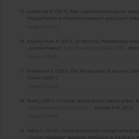
15.
Kowalczyk R. (2011). Rola i zadania kontyngentu wojsk
Wojsko Polskie w międzynarodowych operacjach pokoj
Google Scholar
16.
Kozicka-Puch A. (2013, 20 stycznia). Prywatyzacja bez
„Gazeta Prawna”,
http://forsal.pl/artykuly/6739...
(dost
Google Scholar
17.
Krahmann E. (2003). The Privatization of Security Go
Kolonii (AIPA1).
Google Scholar
18.
Noch J. (2012, 3 marca). Niższe koszty, lepsza praca. 
http://natemat.pl/3605,nizsze-...
(dostęp:5.06.2017).
Google Scholar
19.
Pakos K. (2010). Ocena skuteczności zarządzania pr
„Zeszyty Naukowe” Akademii Podlaskiej w Siedlcach N