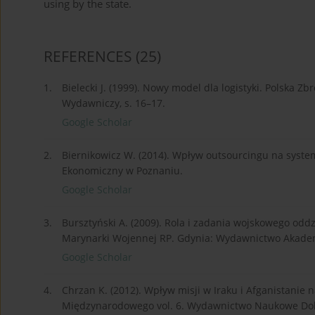
using by the state.
REFERENCES
(25)
1.
Bielecki J. (1999). Nowy model dla logistyki. Polska 
Wydawniczy, s. 16–17.
Google Scholar
2.
Biernikowicz W. (2014). Wpływ outsourcingu na syste
Ekonomiczny w Poznaniu.
Google Scholar
3.
Bursztyński A. (2009). Rola i zadania wojskowego od
Marynarki Wojennej RP. Gdynia: Wydawnictwo Akadem
Google Scholar
4.
Chrzan K. (2012). Wpływ misji w Iraku i Afganistanie
Międzynarodowego vol. 6. Wydawnictwo Naukowe Doln