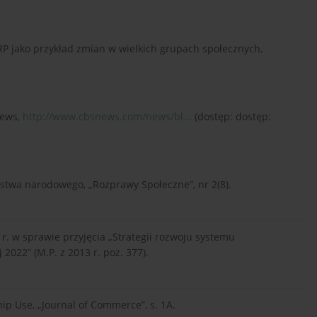
 RP jako przykład zmian w wielkich grupach społecznych,
News,
http://www.cbsnews.com/news/bl...
(dostęp: dostęp:
ństwa narodowego, „Rozprawy Społeczne”, nr 2(8).
r. w sprawie przyjęcia „Strategii rozwoju systemu
022” (M.P. z 2013 r. poz. 377).
hip Use, „Journal of Commerce”, s. 1A.