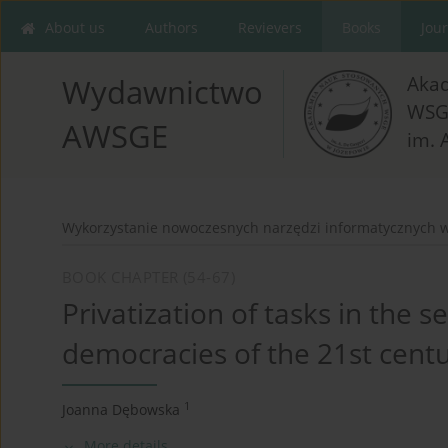
About us
Authors
Revievers
Books
Jou
Aka
Wydawnictwo
WSG
AWSGE
im. 
Wykorzystanie nowoczesnych narzędzi informatycznych w
BOOK CHAPTER (54-67)
Privatization of tasks in the 
democracies of the 21st cent
1
Joanna Dębowska
More details