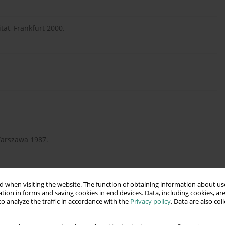
ität, Frankfurt 2000.
Warszawa 1987.
1971.
 when visiting the website. The function of obtaining information about use
tion in forms and saving cookies in end devices. Data, including cookies, are
o analyze the traffic in accordance with the
Privacy policy
. Data are also co
 związek z niepowodzeniem szkolnym, Warszawa 2009.