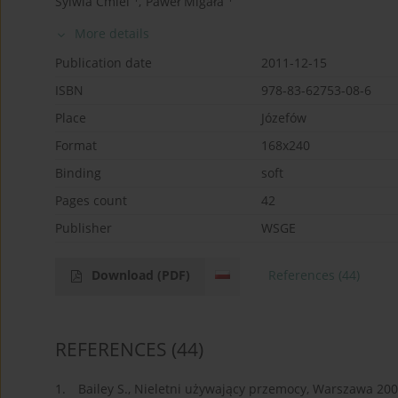
Sylwia Ćmiel
,
Paweł Migała
More details
Publication date
2011-12-15
ISBN
978-83-62753-08-6
Place
Józefów
Format
168x240
Binding
soft
Pages count
42
Publisher
WSGE
Download
(PDF)
References
(44)
REFERENCES
(44)
1.
Bailey S., Nieletni używający przemocy, Warszawa 200