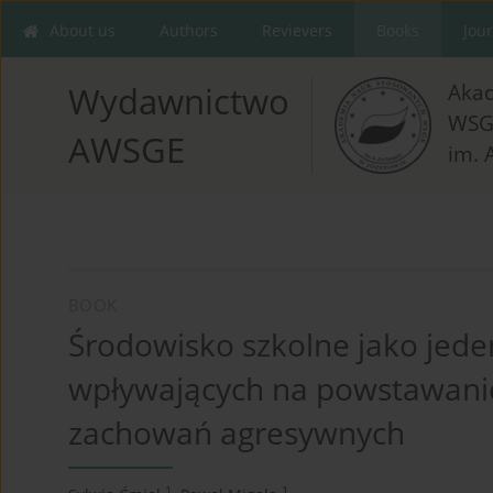
About us
Authors
Revievers
Books
Jou
Aka
Wydawnictwo
WSG
AWSGE
im. 
BOOK
Środowisko szkolne jako jed
wpływających na powstawanie
zachowań agresywnych
1
1