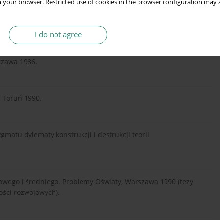
 your browser. Restricted use of cookies in the browser configuration may a
udia Kryminologiczne i Penitencjarne, Warszawa 2009, t. 2.
I do not agree
rszawa 1986.
, Toruń 1990.
gmatu dylematy konstrukcji i destrukcji teorii
wowego i średniego. Problemy Oświaty, Warszawa 1990 (tezy
ości rozwojowych).