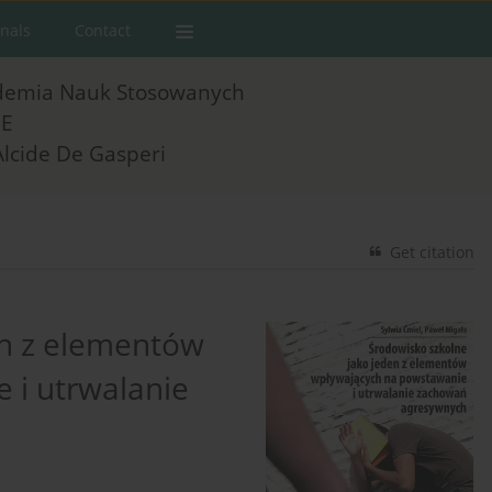
rnals
Contact
demia Nauk Stosowanych
E
Alcide De Gasperi
Get citation
en z elementów
 i utrwalanie