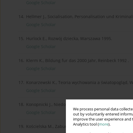
Google Scholar
14.
Hellmer J., Socialisation, Personalisation und Kriminal
Google Scholar
15.
Hurlock E., Rozwój dziecka, Warszawa 1995.
Google Scholar
16.
Klerm K., Bildung fur das 2000 Jahr, Reinbeck 1992 .
Google Scholar
17.
Konarzewski K., Teoria wychowania a światopogląd, 
Google Scholar
18.
Konopnicki J., Niedostosowanie społeczne, Warszawa 
We process personal data collected
Google Scholar
out by voluntarily entered informa
improve the user experience and t
Analytics tool (
more
).
19.
Kościelska M., Zaburzenia dzieci nerwicowych i ich