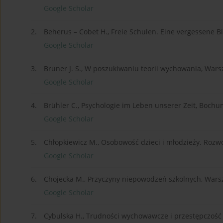
Google Scholar
2.
Beherus – Cobet H., Freie Schulen. Eine vergessene Bi
Google Scholar
3.
Bruner J. S., W poszukiwaniu teorii wychowania, War
Google Scholar
4.
Brühler C., Psychologie im Leben unserer Zeit, Bochu
Google Scholar
5.
Chłopkiewicz M., Osobowość dzieci i młodzieży. Rozwó
Google Scholar
6.
Chojecka M., Przyczyny niepowodzeń szkolnych, Wars
Google Scholar
7.
Cybulska H., Trudności wychowawcze i przestępczość 