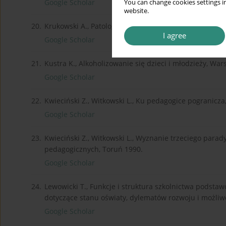
Google Scholar
You can change cookies settings in
website.
20.
Krukowski A., Patologia społeczna a przestępczość. St
I agree
Google Scholar
21.
Kustra K., Alkoholizowanie się dzieci i młodzieży, Wa
Google Scholar
22.
Kwieciński Z., Witkowski L., Ku pedagogice pogranicza
Google Scholar
23.
Kwieciński Z., Witkowski L., Wyznanie trzeciego parady
pedagogicznych, Toruń 1990.
Google Scholar
24.
Lewowicki T., Funkcje i struktura szkolnictwa podsta
dotyczące stanu oświaty, dylematów rozwoju i możliw
Google Scholar