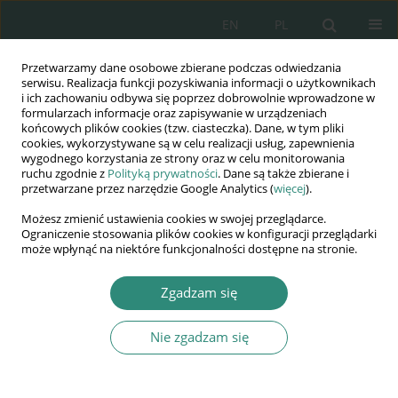
EN
PL
Przetwarzamy dane osobowe zbierane podczas odwiedzania
Wydawnictwo
serwisu. Realizacja funkcji pozyskiwania informacji o użytkownikach
i ich zachowaniu odbywa się poprzez dobrowolnie wprowadzone w
AWSGE
formularzach informacje oraz zapisywanie w urządzeniach
końcowych plików cookies (tzw. ciasteczka). Dane, w tym pliki
cookies, wykorzystywane są w celu realizacji usług, zapewnienia
Akademia Nauk Stosowanych
wygodnego korzystania ze strony oraz w celu monitorowania
WSGE
ruchu zgodnie z
Polityką prywatności
. Dane są także zbierane i
przetwarzane przez narzędzie Google Analytics (
więcej
).
im. Alcide De Gasperi
Możesz zmienić ustawienia cookies w swojej przeglądarce.
Ograniczenie stosowania plików cookies w konfiguracji przeglądarki
może wpłynąć na niektóre funkcjonalności dostępne na stronie.
Zgadzam się
KSIĄŻKA
Nie zgadzam się
Środowisko szkolne jako
jeden z elementów