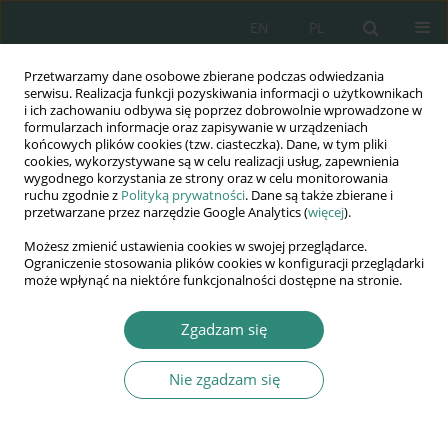
EN
PL
Przetwarzamy dane osobowe zbierane podczas odwiedzania
Wydawnictwo
serwisu. Realizacja funkcji pozyskiwania informacji o użytkownikach
i ich zachowaniu odbywa się poprzez dobrowolnie wprowadzone w
AWSGE
formularzach informacje oraz zapisywanie w urządzeniach
końcowych plików cookies (tzw. ciasteczka). Dane, w tym pliki
cookies, wykorzystywane są w celu realizacji usług, zapewnienia
Akademia Nauk Stosowanych
wygodnego korzystania ze strony oraz w celu monitorowania
WSGE
ruchu zgodnie z
Polityką prywatności
. Dane są także zbierane i
przetwarzane przez narzędzie Google Analytics (
więcej
).
im. Alcide De Gasperi
Możesz zmienić ustawienia cookies w swojej przeglądarce.
Ograniczenie stosowania plików cookies w konfiguracji przeglądarki
może wpłynąć na niektóre funkcjonalności dostępne na stronie.
O wydawnictwie
Zgadzam się
O Wydawnictwie Akademii Nauk Stosowanych WSGE im. A.
Nie zgadzam się
De Gasperi w Józefowie.
Wydawnictwo AWSGE rozpoczęło działalność w 2004. Stanowi