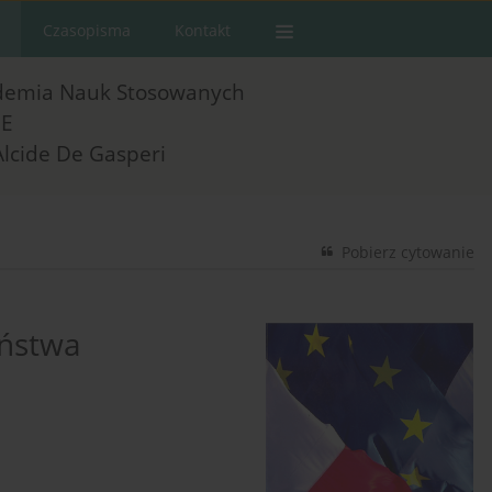
Czasopisma
Kontakt
demia Nauk Stosowanych
E
Alcide De Gasperi
Pobierz cytowanie
eństwa