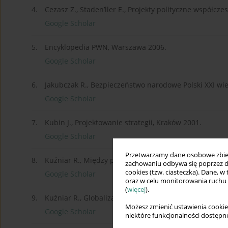
4.
Cezasz Z., Staden’ller E., Projekty polityczne współcz
Google Scholar
5.
Encyklopedia PWN, Warszawa 2006.
Google Scholar
6.
Jakubczak R., Bezpieczeństwo narodowe Polski XXI wi
Google Scholar
7.
Kubin J., Projektowanie strategii, Kraków 2001.
Google Scholar
Przetwarzamy dane osobowe zbiera
8.
Kuźniar R., Między polityką a strategią, Warszawa 199
zachowaniu odbywa się poprzez d
cookies (tzw. ciasteczka). Dane, w
Google Scholar
oraz w celu monitorowania ruchu
(
więcej
).
9.
Kuźniar R., Globalizacja i geopolityka, polityka zagr
Możesz zmienić ustawienia cookie
Google Scholar
niektóre funkcjonalności dostępne