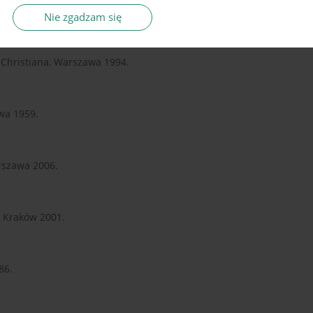
a” nr 33, 1998.
Nie zgadzam się
s Christiana, Warszawa 1994.
awa 1959.
rszawa 2006.
, Kraków 2001.
86.