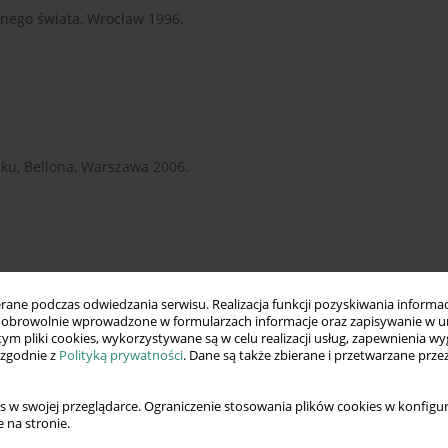
esnego świata, Wrocław 1996.
eku, Bellona, Warszawa 2006.
ne podczas odwiedzania serwisu. Realizacja funkcji pozyskiwania informacj
4.
obrowolnie wprowadzone w formularzach informacje oraz zapisywanie w u
 tym pliki cookies, wykorzystywane są w celu realizacji usług, zapewnienia 
 zgodnie z
Polityką prywatności
. Dane są także zbierane i przetwarzane prze
aniczna, [w:] „Sprawy międzynarodowe” nr 1, Warszawa 2000.
s w swojej przeglądarce. Ograniczenie stosowania plików cookies w konfigur
 na stronie.