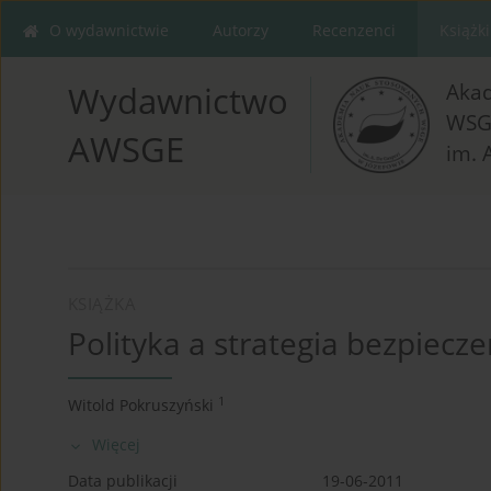
O wydawnictwie
Autorzy
Recenzenci
Książki
Aka
Wydawnictwo
WSG
AWSGE
im. 
KSIĄŻKA
Polityka a strategia bezpiecz
1
Witold Pokruszyński
Więcej
Data publikacji
19-06-2011