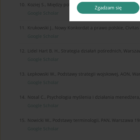
10.
Koziej S., Między pokojem a wojną, [w:] „Polska Zbrojn
Zgadzam się
Google Scholar
11.
Krukowski J., Nowy Konkordat a prawo polskie, Civita
Google Scholar
12.
Lidel Hart B. H., Strategia działań pośrednich, Warsz
Google Scholar
13.
Łepkowski W., Podstawy strategii wojskowej, AON, Wa
Google Scholar
14.
Nosal C., Psychologia myślenia i działania menedżera
Google Scholar
15.
Nowicki W., Podstawy terminologii, PAN, Warszawa 19
Google Scholar