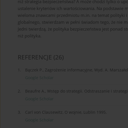
niż strategia bezpieczeństwa? A może chodzi tylko o up
ustalenie kryteriów ich wartościowania. Na podstawie 
wieloma znawcami przedmiotu m.in. na temat polityki i
globalnego, stwierdzam w pełni świadom tego, że nie m
Jedni twierdzą, że polityka bezpieczeństwa jest ponad str
niż polityka.
REFERENCJE
(26)
1.
Bączek P., Zagrożenie informacyjne, Wyd. A. Marszałe
Google Scholar
2.
Beaufre A., Wstęp do strategii. Odstraszanie i strate
Google Scholar
3.
Carl von Clausewitz, O wojnie, Lublin 1995.
Google Scholar