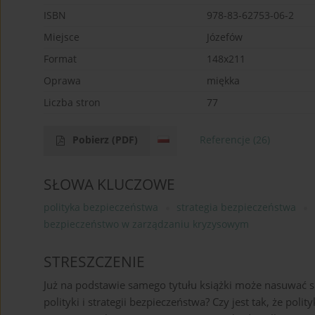
ISBN
978-83-62753-06-2
Miejsce
Józefów
Format
148x211
Oprawa
miękka
Liczba stron
77
Pobierz
(PDF)
Referencje
(26)
SŁOWA KLUCZOWE
polityka bezpieczeństwa
strategia bezpieczeństwa
bezpieczeństwo w zarządzaniu kryzysowym
STRESZCZENIE
Już na podstawie samego tytułu książki może nasuwać si
polityki i strategii bezpieczeństwa? Czy jest tak, że p