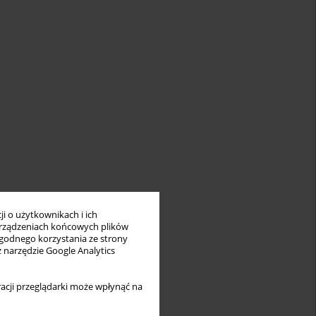
i o użytkownikach i ich
rządzeniach końcowych plików
wygodnego korzystania ze strony
z narzędzie Google Analytics
acji przeglądarki może wpłynąć na