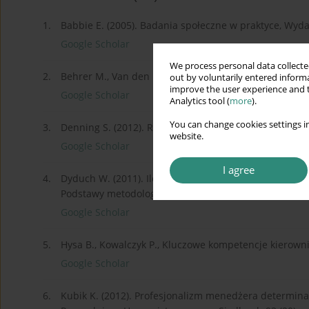
1.
Babbie E. (2005). Badania społeczne w praktyce, W
Google Scholar
We process personal data collected
2.
Behrer M., Van den Bergh J. (2011). How Cool Brands 
out by voluntarily entered informa
improve the user experience and t
Google Scholar
Analytics tool (
more
).
You can change cookies settings in
3.
Denning S. (2012). Radykalna rewolucja w zarządzaniu
website.
Google Scholar
I agree
4.
Dyduch W. (2011). Ilościowe badania i operacjonalizac
Podstawy metodologii badań w naukach o zarządzaniu
Google Scholar
5.
Hysa B., Kowalczyk P., Kluczowe kompetencje kierown
Google Scholar
6.
Kubik K. (2012). Profesjonalizm menedżera determina