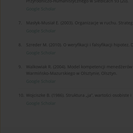
Przyrodniczo-Humanistycznego w Siedlcach 93 (20).
Google Scholar
7.
Masłyk-Musiał E. (2003). Organizacje w ruchu. Strat
Google Scholar
8.
Szreder M. (2010). O weryfikacji i falsyfikacji hipotez, 
Google Scholar
9.
Walkowiak R. (2004). Model kompetencji menedżerów
Warmińsko-Mazurskiego w Olsztynie, Olsztyn.
Google Scholar
10.
Wojciszke B. (1986). Struktura „ja”, wartości osobiste
Google Scholar