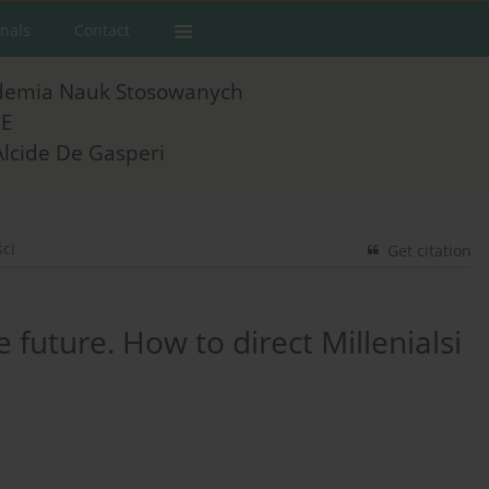
rnals
Contact
demia Nauk Stosowanych
E
Alcide De Gasperi
ści
Get citation
future. How to direct Millenialsi