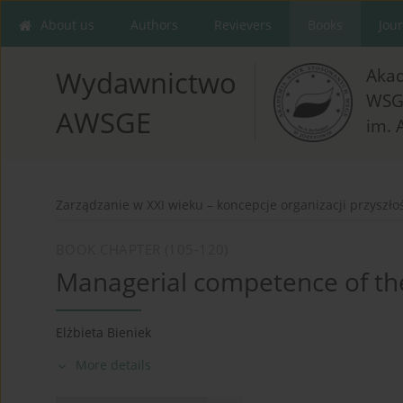
About us
Authors
Revievers
Books
Jou
Aka
Wydawnictwo
WSG
AWSGE
im. 
Zarządzanie w XXI wieku – koncepcje organizacji przyszło
BOOK CHAPTER (105-120)
Managerial competence of the 
Elżbieta Bieniek
More details