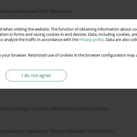
ydawnictwo Naukowe PWN, Warszawa.
 when visiting the website. The function of obtaining information about use
Stay Hot, Kogan Page, London, Philadelphia, New Dehli.
tion in forms and saving cookies in end devices. Data, including cookies, are
o analyze the traffic in accordance with the
Privacy policy
. Data are also co
 your browser. Restricted use of cookies in the browser configuration may a
, „Przewodnik Menedżera”, Helion, s. 29−34.
I do not agree
ja zjawisk w naukach o zarządzaniu. W: W. Czakon (red.),
, Wolters Kluwer Business, Warszawa.
ików średniego szczebla administracji samorządowej.
ntą sukcesu organizacji, Zeszyty Naukowe Uniwersytetu