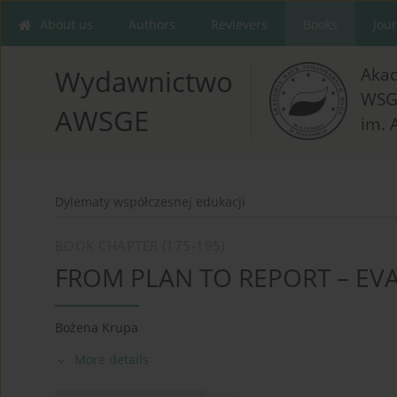
About us
Authors
Revievers
Books
Jou
Aka
Wydawnictwo
WSG
AWSGE
im. 
Dylematy współczesnej edukacji
BOOK CHAPTER (175-195)
FROM PLAN TO REPORT – EV
Bożena Krupa
More details