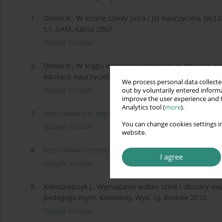
1.
Denek K., W stronę szkoły jutra i jej nauczyciela, [w:] 
t.1, UAM, Kalisz 2007.
Google Scholar
2.
Denek K., W kręgu ewaluacji i innowacji w edukacji nauc
edukacji nauczycieli, t.1, UAM, Kalisz 2007.
We process personal data collected
Google Scholar
out by voluntarily entered informa
improve the user experience and t
Analytics tool (
more
).
3.
http://www.pte.org.pl/x.php/1,...
.
You can change cookies settings in
Google Scholar
website.
4.
http://www.cen.edu.pl/cen_serw...
.
I agree
Google Scholar
5.
Kołodziejczyk J., Wymagania wobec szkól i obszary ewa
pedagogicznym. Konteksty, Wyd. UJ, Kraków 2010.
Google Scholar