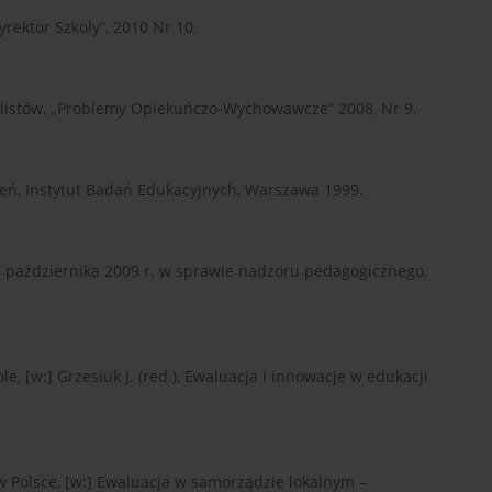
rektor Szkoły”, 2010 Nr 10.
ealistów, „Problemy Opiekuńczo-Wychowawcze” 2008, Nr 9.
żeń, Instytut Badań Edukacyjnych, Warszawa 1999.
7 października 2009 r. w sprawie nadzoru pedagogicznego,
e, [w:] Grzesiuk J. (red.), Ewaluacja i innowacje w edukacji
 w Polsce, [w:] Ewaluacja w samorządzie lokalnym –