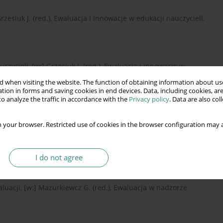
Grzesiuk J. (red.), Ewaluacja i innowacje w edukacji nauczycieli,
zycieli, [w:] Grzesiuk J. (red.), Ewaluacja i innowacje w
 when visiting the website. The function of obtaining information about use
tion in forms and saving cookies in end devices. Data, including cookies, are
o analyze the traffic in accordance with the
Privacy policy
. Data are also co
 your browser. Restricted use of cookies in the browser configuration may a
I do not agree
luacji, [w:] Mazurkiewcz G. (red.), Ewaluacja w nadzorze