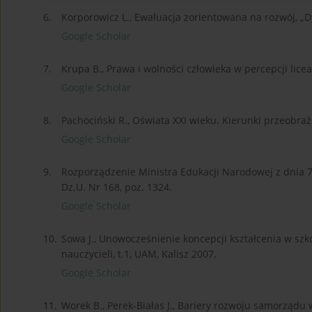
6.
Korporowicz L., Ewaluacja zorientowana na rozwój, „Dy
Google Scholar
7.
Krupa B., Prawa i wolności człowieka w percepcji lic
Google Scholar
8.
Pachociński R., Oświata XXI wieku. Kierunki przeobra
Google Scholar
9.
Rozporządzenie Ministra Edukacji Narodowej z dnia 
Dz.U. Nr 168, poz. 1324.
Google Scholar
10.
Sowa J., Unowocześnienie koncepcji kształcenia w szkol
nauczycieli, t.1, UAM, Kalisz 2007.
Google Scholar
11.
Worek B., Perek-Białas J., Bariery rozwoju samorządu