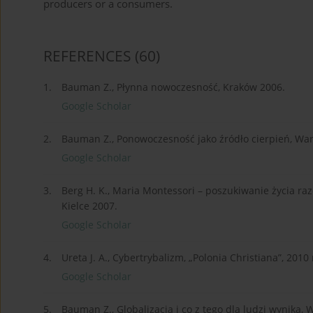
producers or a consumers.
REFERENCES
(60)
1.
Bauman Z., Płynna nowoczesność, Kraków 2006.
Google Scholar
2.
Bauman Z., Ponowoczesność jako źródło cierpień, Wa
Google Scholar
3.
Berg H. K., Maria Montessori – poszukiwanie życia r
Kielce 2007.
Google Scholar
4.
Ureta J. A., Cybertrybalizm, „Polonia Christiana”, 2010 
Google Scholar
5.
Bauman Z., Globalizacja i co z tego dla ludzi wynika,