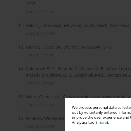
1997.
Google Scholar
12.
Delors J., Edukacja jest w niej ukryty skarb, Warszawa 
Google Scholar
13.
Faure E., Uczyć się, aby być, Warszawa 1975.
Google Scholar
14.
Gołębniak B. D., Potyrała D., Zamorska B., Ważne decyz
metodą projektów, D. B. Gołębniak, (red.), Warszawa 2
Google Scholar
15.
Iwicka-Okońska A., Czas na projekt on: www.trendy.ore
Google Scholar
We process personal data collected
out by voluntarily entered informa
improve the user experience and t
16.
Polak M., WebQuesty w edukacji on: www.edunews.pl
Analytics tool (
more
).
Google Scholar