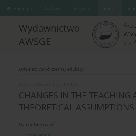
About us
Authors
Revievers
Books
Jou
Aka
Wydawnictwo
WSG
AWSGE
im. 
Dylematy współczesnej edukacji
BOOK CHAPTER (203-219)
CHANGES IN THE TEACHING 
THEORETICAL ASSUMPTIONS
1
Dorota Łażewska
More details