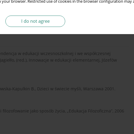
 your browser. Restricted use of cookies in the browser configuration may a
 Informacja o programie, Warszawa 1996.
I do not agree
oficzna”, 1993 vol.15.
tendencja w edukacji wczesnoszkolnej i we współczesnej
 Jagiełło, (red.), Innowacje w edukacji elementarnej, Józefów
kowska-Kapulkin B., Dzieci w świecie myśli, Warszawa 2001.
i filozofowanie jako sposób życia, „Edukacja Filozoficzna”, 2006