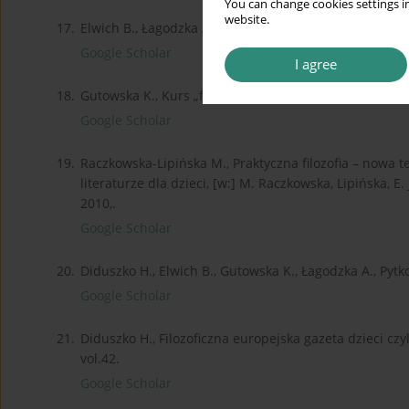
You can change cookies settings in
website.
17.
Elwich B., Łagodzka A., Piłat R., Filozofia dla dzieci.
Google Scholar
I agree
18.
Gutowska K., Kurs „filozofii dla dzieci”, „Edukacja Filoz
Google Scholar
19.
Raczkowska-Lipińska M., Praktyczna filozofia – nowa 
literaturze dla dzieci, [w:] M. Raczkowska, Lipińska, E.
2010,.
Google Scholar
20.
Diduszko H., Elwich B., Gutowska K., Łagodzka A., Pyt
Google Scholar
21.
Diduszko H., Filozoficzna europejska gazeta dzieci czyl
vol.42.
Google Scholar