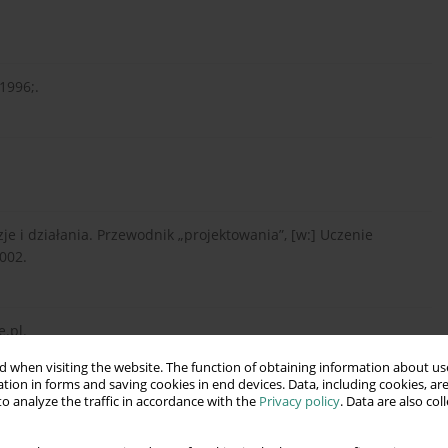
1996;.
je i działania. Przewodnik „projektowania”, [w:] Uczenie
002.
.pl.
 when visiting the website. The function of obtaining information about use
tion in forms and saving cookies in end devices. Data, including cookies, are
o analyze the traffic in accordance with the
Privacy policy
. Data are also co
.