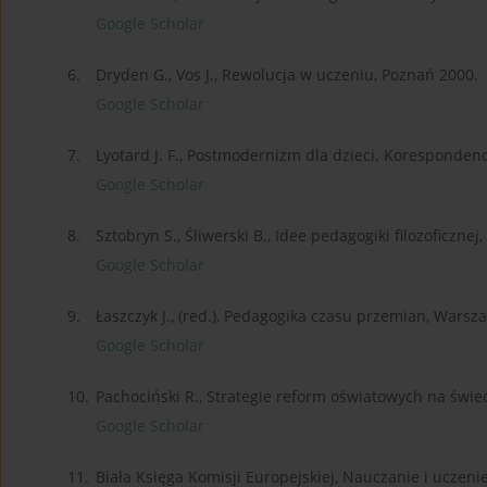
Google Scholar
6.
Dryden G., Vos J., Rewolucja w uczeniu, Poznań 2000.
Google Scholar
7.
Lyotard J. F., Postmodernizm dla dzieci. Koresponde
Google Scholar
8.
Sztobryn S., Śliwerski B., Idee pedagogiki filozoficznej
Google Scholar
9.
Łaszczyk J., (red.), Pedagogika czasu przemian, Warsz
Google Scholar
10.
Pachociński R., Strategie reform oświatowych na świ
Google Scholar
11.
Biała Księga Komisji Europejskiej, Nauczanie i uczen