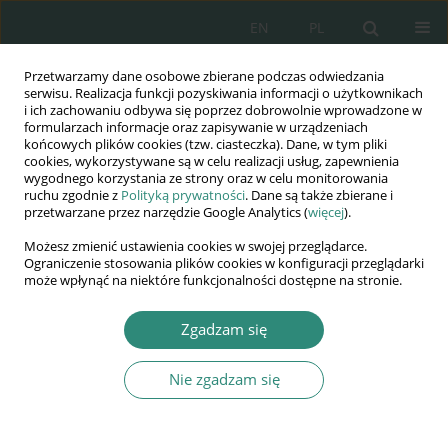
EN
PL
Przetwarzamy dane osobowe zbierane podczas odwiedzania
Wydawnictwo
serwisu. Realizacja funkcji pozyskiwania informacji o użytkownikach
i ich zachowaniu odbywa się poprzez dobrowolnie wprowadzone w
AWSGE
formularzach informacje oraz zapisywanie w urządzeniach
końcowych plików cookies (tzw. ciasteczka). Dane, w tym pliki
cookies, wykorzystywane są w celu realizacji usług, zapewnienia
Akademia Nauk Stosowanych
wygodnego korzystania ze strony oraz w celu monitorowania
WSGE
ruchu zgodnie z
Polityką prywatności
. Dane są także zbierane i
przetwarzane przez narzędzie Google Analytics (
więcej
).
im. Alcide De Gasperi
Możesz zmienić ustawienia cookies w swojej przeglądarce.
Ograniczenie stosowania plików cookies w konfiguracji przeglądarki
może wpłynąć na niektóre funkcjonalności dostępne na stronie.
Zgadzam się
KSIĄŻKA
Nie zgadzam się
Łapownictwo
urzędnicze, polityczne