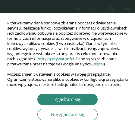
EN
PL
Przetwarzamy dane osobowe zbierane podczas odwiedzania
Wydawnictwo
serwisu. Realizacja funkcji pozyskiwania informacji o użytkownikach
i ich zachowaniu odbywa się poprzez dobrowolnie wprowadzone w
AWSGE
formularzach informacje oraz zapisywanie w urządzeniach
końcowych plików cookies (tzw. ciasteczka). Dane, w tym pliki
cookies, wykorzystywane są w celu realizacji usług, zapewnienia
Akademia Nauk Stosowanych
wygodnego korzystania ze strony oraz w celu monitorowania
WSGE
ruchu zgodnie z
Polityką prywatności
. Dane są także zbierane i
przetwarzane przez narzędzie Google Analytics (
więcej
).
im. Alcide De Gasperi
Możesz zmienić ustawienia cookies w swojej przeglądarce.
Ograniczenie stosowania plików cookies w konfiguracji przeglądarki
może wpłynąć na niektóre funkcjonalności dostępne na stronie.
Autor
Sebastian Stygar
Zgadzam się
Nie zgadzam się
ROZDZIAŁ KSIĄŻKI
Automatyczny monitoring wizyjny:
bezpieczeństwo i porządek czy permanentna