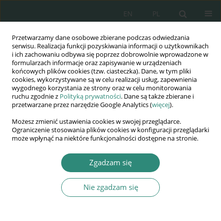
EN
PL
Przetwarzamy dane osobowe zbierane podczas odwiedzania
Wydawnictwo
serwisu. Realizacja funkcji pozyskiwania informacji o użytkownikach
i ich zachowaniu odbywa się poprzez dobrowolnie wprowadzone w
AWSGE
formularzach informacje oraz zapisywanie w urządzeniach
końcowych plików cookies (tzw. ciasteczka). Dane, w tym pliki
cookies, wykorzystywane są w celu realizacji usług, zapewnienia
Akademia Nauk Stosowanych
wygodnego korzystania ze strony oraz w celu monitorowania
WSGE
ruchu zgodnie z
Polityką prywatności
. Dane są także zbierane i
przetwarzane przez narzędzie Google Analytics (
więcej
).
im. Alcide De Gasperi
Możesz zmienić ustawienia cookies w swojej przeglądarce.
Ograniczenie stosowania plików cookies w konfiguracji przeglądarki
może wpłynąć na niektóre funkcjonalności dostępne na stronie.
Zgadzam się
KSIĄŻKA
Nie zgadzam się
Podstawy
mikroekonomii: teoria,