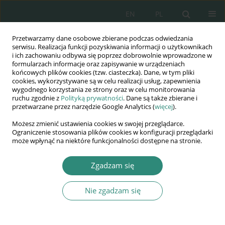
EN
PL
Przetwarzamy dane osobowe zbierane podczas odwiedzania
Wydawnictwo
serwisu. Realizacja funkcji pozyskiwania informacji o użytkownikach
i ich zachowaniu odbywa się poprzez dobrowolnie wprowadzone w
AWSGE
formularzach informacje oraz zapisywanie w urządzeniach
końcowych plików cookies (tzw. ciasteczka). Dane, w tym pliki
cookies, wykorzystywane są w celu realizacji usług, zapewnienia
Akademia Nauk Stosowanych
wygodnego korzystania ze strony oraz w celu monitorowania
WSGE
ruchu zgodnie z
Polityką prywatności
. Dane są także zbierane i
przetwarzane przez narzędzie Google Analytics (
więcej
).
im. Alcide De Gasperi
Możesz zmienić ustawienia cookies w swojej przeglądarce.
Ograniczenie stosowania plików cookies w konfiguracji przeglądarki
może wpłynąć na niektóre funkcjonalności dostępne na stronie.
Zarządzanie w XXI wieku – koncepcje organizacji przyszłości
Zgadzam się
ROZDZIAŁ KSIĄŻKI (9-20)
Nie zgadzam się
Budowanie marki osobistej
przez pracownika