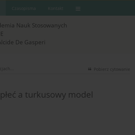
Czasopisma
Kontakt
demia Nauk Stosowanych
E
Alcide De Gasperi
jach...
Pobierz cytowanie
 płeć a turkusowy model