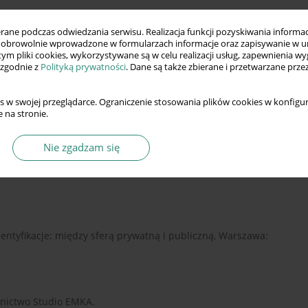
ne podczas odwiedzania serwisu. Realizacja funkcji pozyskiwania informacj
obrowolnie wprowadzone w formularzach informacje oraz zapisywanie w u
ctwo Helion.
 tym pliki cookies, wykorzystywane są w celu realizacji usług, zapewnienia 
 zgodnie z
Polityką prywatności
. Dane są także zbierane i przetwarzane prze
s w swojej przeglądarce. Ograniczenie stosowania plików cookies w konfigur
urran, D.J., Renzetti, C.M., (2006), Kobiety, mężczyźni i
 na stronie.
WN.
Nie zgadzam się
ny sufit i ruchome schody – kobiety na rynku pracy, Warszawa:
h identyfikacje: między sferą prywatną i publiczną, Warszawa:
wnictwo Studio EMKA.