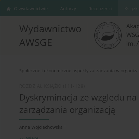
O wydawnictwie
Autorzy
Recenzenci
Książki
Aka
Wydawnictwo
WSG
AWSGE
im. 
Społeczne i ekonomiczne aspekty zarządzania w organizac
ROZDZIAŁ KSIĄŻKI (111-128)
Dyskryminacja ze względu na
zarządzania organizacją
1
Anna Wojciechowska
Więcej