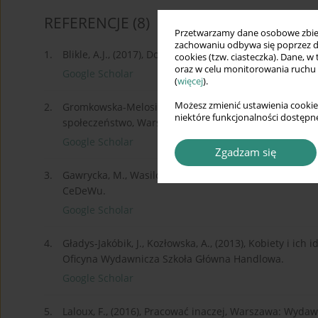
REFERENCJE
(8)
Przetwarzamy dane osobowe zbiera
zachowaniu odbywa się poprzez d
1.
Blikle, A.J., (2017), Doktryna jakości, Gliwice: Wydawni
cookies (tzw. ciasteczka). Dane, w
oraz w celu monitorowania ruchu
Google Scholar
(
więcej
).
Możesz zmienić ustawienia cookie
2.
Gromkowska-Melosik A., Melosik Z., Wprowadzenie [w:] C
niektóre funkcjonalności dostępne
społeczeństwo, Warszawa: Wydawnictwo Naukowe P
Google Scholar
Zgadzam się
3.
Gawrycka, M., Wasilczuk, J., Zwiech, P., (2011), Szkla
CeDeWu.
Google Scholar
4.
Gładys-Jakóbik, J., Kozłowska, A., (2013), Kobiety i ic
Oficyna Wydawnicza Szkoła Główna Handlowa.
Google Scholar
5.
Laloux, F., (2016), Pracować inaczej, Warszawa: Wyda