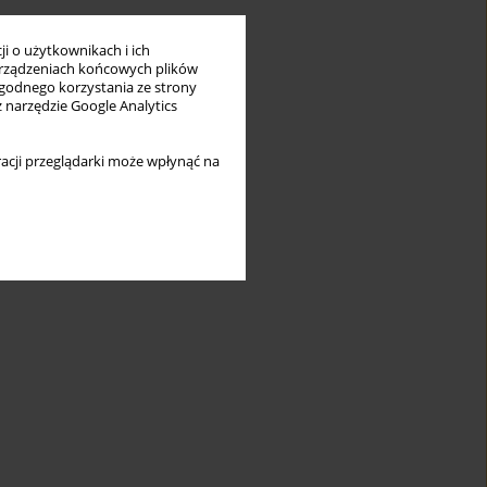
i o użytkownikach i ich
rządzeniach końcowych plików
wygodnego korzystania ze strony
z narzędzie Google Analytics
acji przeglądarki może wpłynąć na