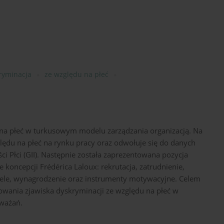
ryminacja
ze względu na płeć
 na płeć w turkusowym modelu zarządzania organizacją. Na
lędu na płeć na rynku pracy oraz odwołuje się do danych
i Płci (GII). Następnie została zaprezentowana pozycja
koncepcji Frédérica Laloux: rekrutacja, zatrudnienie,
 cele, wynagrodzenie oraz instrumenty motywacyjne. Celem
owania zjawiska dyskryminacji ze względu na płeć w
zważań.