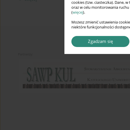
cookies (tzw. ciasteczka). Dane, w
oraz w celu monitorowania ruchu
(
więcej
).
Możesz zmienić ustawienia cookie
niektóre funkcjonalności dostępne
Zgadzam się
Partnerzy: