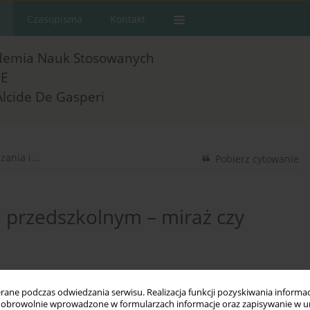
Czasopisma
Kontakt
demia Nauk Stosowanych
E
Alcide De Gasperi
ania i...
Pobierz cytowanie
 przedszkolnym – miraż czy
ne podczas odwiedzania serwisu. Realizacja funkcji pozyskiwania informacj
obrowolnie wprowadzone w formularzach informacje oraz zapisywanie w u