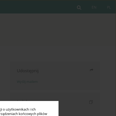
EN
PL
Udostępnij
Wyślij mailem
Indeksy
i o użytkownikach i ich
Indeks słów kluczowych
rządzeniach końcowych plików