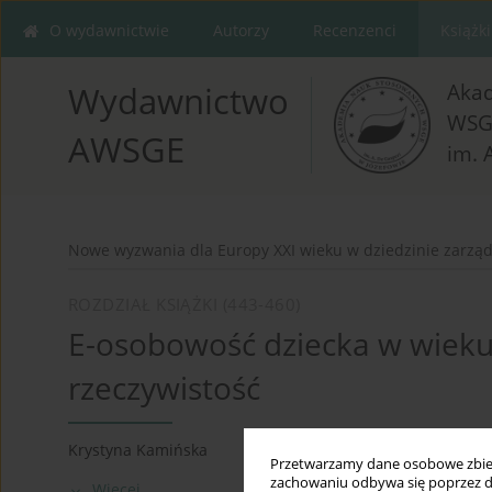
O wydawnictwie
Autorzy
Recenzenci
Książki
Aka
Wydawnictwo
WSG
AWSGE
im. 
Nowe wyzwania dla Europy XXI wieku w dziedzinie zarządz
ROZDZIAŁ KSIĄŻKI (443-460)
E-osobowość dziecka w wieku
rzeczywistość
Krystyna Kamińska
Przetwarzamy dane osobowe zbiera
zachowaniu odbywa się poprzez d
Więcej