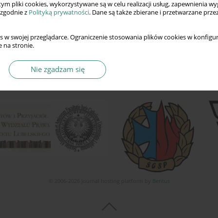
 tym pliki cookies, wykorzystywane są w celu realizacji usług, zapewnienia 
 zgodnie z
Polityką prywatności
. Dane są także zbierane i przetwarzane prze
s w swojej przeglądarce. Ograniczenie stosowania plików cookies w konfigur
 na stronie.
Nie zgadzam się
© 2006-2026 Journal hosting platform by
Bentus