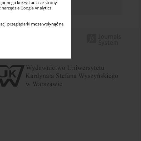
wygodnego korzystania ze strony
Indeks autorów
z narzędzie Google Analytics
acji przeglądarki może wpłynąć na