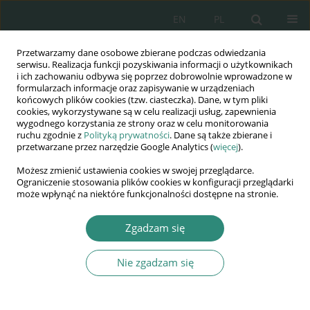
EN
PL
Przetwarzamy dane osobowe zbierane podczas odwiedzania
Wydawnictwo
serwisu. Realizacja funkcji pozyskiwania informacji o użytkownikach
i ich zachowaniu odbywa się poprzez dobrowolnie wprowadzone w
AWSGE
formularzach informacje oraz zapisywanie w urządzeniach
końcowych plików cookies (tzw. ciasteczka). Dane, w tym pliki
cookies, wykorzystywane są w celu realizacji usług, zapewnienia
Akademia Nauk Stosowanych
wygodnego korzystania ze strony oraz w celu monitorowania
WSGE
ruchu zgodnie z
Polityką prywatności
. Dane są także zbierane i
przetwarzane przez narzędzie Google Analytics (
więcej
).
im. Alcide De Gasperi
Możesz zmienić ustawienia cookies w swojej przeglądarce.
Ograniczenie stosowania plików cookies w konfiguracji przeglądarki
może wpłynąć na niektóre funkcjonalności dostępne na stronie.
Potrzeby jako współczesny determinant treści praw człowieka
Zgadzam się
ROZDZIAŁ KSIĄŻKI (173-186)
Nie zgadzam się
Komunikacja w rodzinie jako
potrzeba w rozwoju dziecka