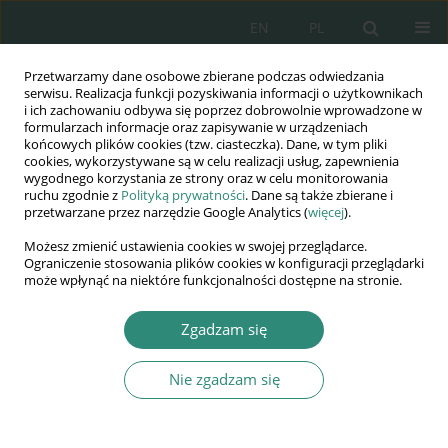
EN
PL
Przetwarzamy dane osobowe zbierane podczas odwiedzania
Wydawnictwo
serwisu. Realizacja funkcji pozyskiwania informacji o użytkownikach
i ich zachowaniu odbywa się poprzez dobrowolnie wprowadzone w
AWSGE
formularzach informacje oraz zapisywanie w urządzeniach
końcowych plików cookies (tzw. ciasteczka). Dane, w tym pliki
cookies, wykorzystywane są w celu realizacji usług, zapewnienia
Akademia Nauk Stosowanych
wygodnego korzystania ze strony oraz w celu monitorowania
WSGE
ruchu zgodnie z
Polityką prywatności
. Dane są także zbierane i
przetwarzane przez narzędzie Google Analytics (
więcej
).
im. Alcide De Gasperi
Możesz zmienić ustawienia cookies w swojej przeglądarce.
Ograniczenie stosowania plików cookies w konfiguracji przeglądarki
może wpłynąć na niektóre funkcjonalności dostępne na stronie.
Jakość w działaniach na rzecz bezpieczeństwa
Zgadzam się
wewnętrznego...
ROZDZIAŁ KSIĄŻKI (405-417)
Nie zgadzam się
Mowa nienawiści na polskich
stadionach piłkarskich