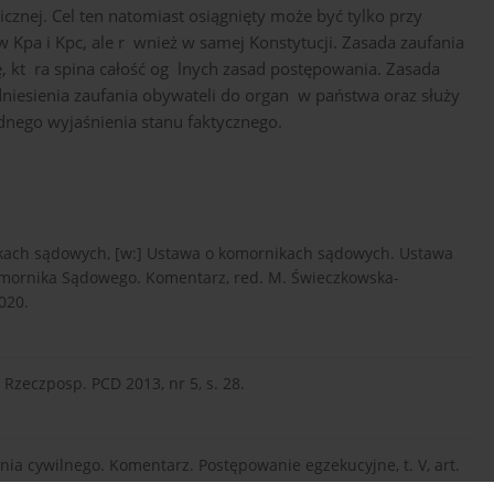
znej. Cel ten natomiast osiągnięty może być tylko przy
w Kpa i Kpc, ale r wnież w samej Konstytucji. Zasada zaufania
 kt ra spina całość og lnych zasad postępowania. Zasada
dniesienia zaufania obywateli do organ w państwa oraz służy
nego wyjaśnienia stanu faktycznego.
ikach sądowych, [w:] Ustawa o komornikach sądowych. Ustawa
omornika Sądowego. Komentarz, red. M. Świeczkowska-
020.
Rzeczposp. PCD 2013, nr 5, s. 28.
ania cywilnego. Komentarz. Postępowanie egzekucyjne, t. V, art.