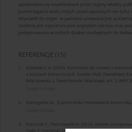
uprawnienia są respektowane przez organy władzy public
przestrzeganiu wielu innych zasad zapisanych nie tylko 
obywateli do organ w państwa uznawana jest za klamrę,
zaufania jest najszersza pod względem zakresu oraz po
podejmowaniu wszelkich działań niezbędnych do dokład
REFERENCJE
(15)
1.
Antkiewicz A. (2020). Komentarz do ustawy o komorn
o kosztach komorniczych. Kodeks Etyki Zawodowej K
Wójcikowska, J. Świeczkowski, Warszawa, art. 2, WKP 2
Google Scholar
2.
Domagalski M., Superścieżka miarkowania komornika, 
Google Scholar
3.
Ereciński T., Pietrzkowski H. (2016). Kodeks postępow
1046, T. Ereciński, H. Pietrzkowski, wyd. 5, Warszawa.