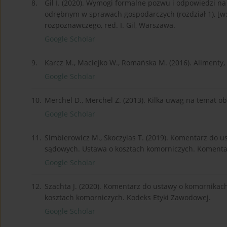
8.
Gil I. (2020). Wymogi formalne pozwu i odpowiedzi 
odrębnym w sprawach gospodarczych (rozdział 1), [w
rozpoznawczego, red. I. Gil, Warszawa.
Google Scholar
9.
Karcz M., Maciejko W., Romańska M. (2016). Alimenty, 
Google Scholar
10.
Merchel D., Merchel Z. (2013). Kilka uwag na temat obn
Google Scholar
11.
Simbierowicz M., Skoczylas T. (2019). Komentarz do 
sądowych. Ustawa o kosztach komorniczych. Komentarz,
Google Scholar
12.
Szachta J. (2020). Komentarz do ustawy o komornika
kosztach komorniczych. Kodeks Etyki Zawodowej.
Google Scholar