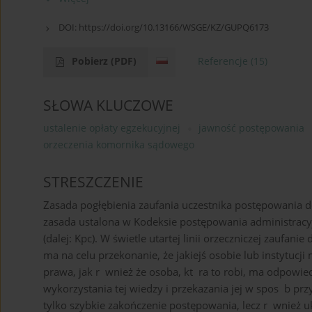
DOI: https://doi.org/10.13166/WSGE/KZ/GUPQ6173
Pobierz
(PDF)
Referencje
(15)
SŁOWA KLUCZOWE
ustalenie opłaty egzekucyjnej
jawność postępowania
orzeczenia komornika sądowego
STRESZCZENIE
Zasada pogłębienia zaufania uczestnika postępowania d
zasada ustalona w Kodeksie postępowania administracyj
(dalej: Kpc). W świetle utartej linii orzeczniczej zauf
ma na celu przekonanie, że jakiejś osobie lub instytucji
prawa, jak r wnież że osoba, kt ra to robi, ma odpowie
wykorzystania tej wiedzy i przekazania jej w spos b pr
tylko szybkie zakończenie postępowania, lecz r wnież u