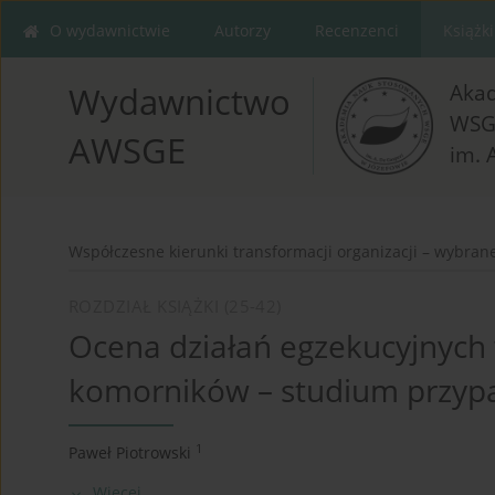
O wydawnictwie
Autorzy
Recenzenci
Książki
Aka
Wydawnictwo
WSG
AWSGE
im. 
Współczesne kierunki transformacji organizacji – wybrane
ROZDZIAŁ KSIĄŻKI (25-42)
Ocena działań egzekucyjnyc
komorników – studium przyp
1
Paweł Piotrowski
Więcej