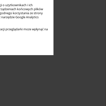
i o użytkownikach i ich
rządzeniach końcowych plików
wygodnego korzystania ze strony
z narzędzie Google Analytics
acji przeglądarki może wpłynąć na