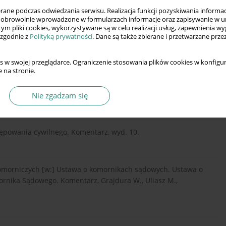
ne podczas odwiedzania serwisu. Realizacja funkcji pozyskiwania informacj
obrowolnie wprowadzone w formularzach informacje oraz zapisywanie w u
 tym pliki cookies, wykorzystywane są w celu realizacji usług, zapewnienia 
zające i egzekucyjne. System Postępowania Cywilnego, t. 8
 zgodnie z
Polityką prywatności
. Dane są także zbierane i przetwarzane prze
s w swojej przeglądarce. Ograniczenie stosowania plików cookies w konfigur
 na stronie.
ądowi [w:] Postępowanie egzekucyjne, komornicy sądowi, koszty
.
Nie zgadzam się
stępowania cywilnego. Komentarz, wyd. 10.
komorniczych [w:] Ustawa o komornikach sądowych. Ustawa o
rnika Sądowego. Komentarz, Grajdura W., Uliasz M.,