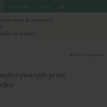
Czasopisma
Kontakt
demia Nauk Stosowanych
E
Alcide De Gasperi
...
Pobierz cytowanie
h wykonywanych przez
adku