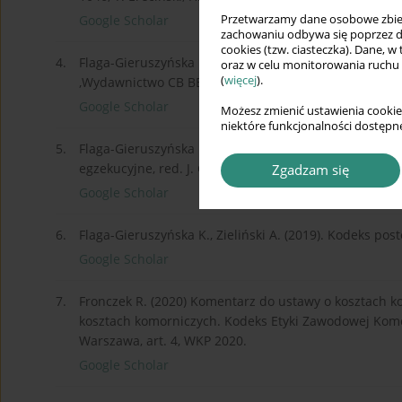
Przetwarzamy dane osobowe zbiera
Google Scholar
zachowaniu odbywa się poprzez d
cookies (tzw. ciasteczka). Dane, w
4.
Flaga-Gieruszyńska K. (2021). Postępowanie zabezpiec
oraz w celu monitorowania ruchu
(
więcej
).
,Wydawnictwo CB BECK, s. 282–286.
Google Scholar
Możesz zmienić ustawienia cookie
niektóre funkcjonalności dostępne
5.
Flaga-Gieruszyńska K. (2019). Rozdział i komornicy s
egzekucyjne, red. J. Gołaczyński, Warszawa, WKP 2019
Zgadzam się
Google Scholar
6.
Flaga-Gieruszyńska K., Zieliński A. (2019). Kodeks po
Google Scholar
7.
Fronczek R. (2020) Komentarz do ustawy o kosztach 
kosztach komorniczych. Kodeks Etyki Zawodowej Komo
Warszawa, art. 4, WKP 2020.
Google Scholar