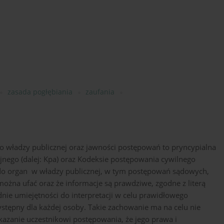
zasada pogłębiania
zaufania
o władzy publicznej oraz jawności postępowań to pryncypialna
nego (dalej: Kpa) oraz Kodeksie postępowania cywilnego
anie do organ w władzy publicznej, w tym postępowań sądowych,
 można ufać oraz że informacje są prawdziwe, zgodne z literą
dnie umiejętności do interpretacji w celu prawidłowego
zystępny dla każdej osoby. Takie zachowanie ma na celu nie
kazanie uczestnikowi postępowania, że jego prawa i