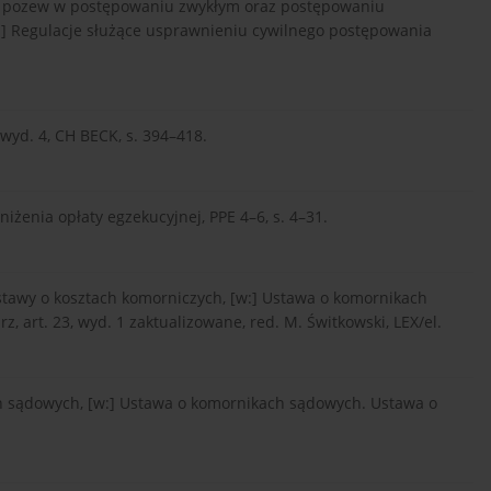
na pozew w postępowaniu zwykłym oraz postępowaniu
:] Regulacje służące usprawnieniu cywilnego postępowania
wyd. 4, CH BECK, s. 394–418.
iżenia opłaty egzekucyjnej, PPE 4–6, s. 4–31.
ustawy o kosztach komorniczych, [w:] Ustawa o komornikach
 art. 23, wyd. 1 zaktualizowane, red. M. Świtkowski, LEX/el.
ch sądowych, [w:] Ustawa o komornikach sądowych. Ustawa o