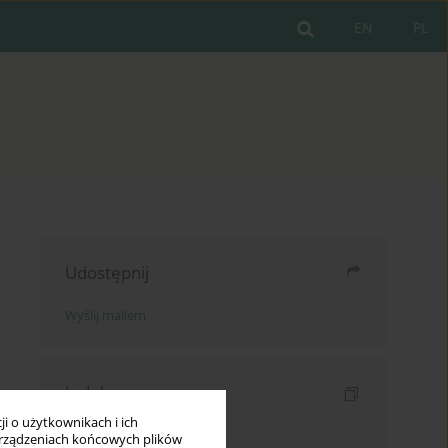
EN
PL
Udostępnij
Wyślij mailem
Indeksy
i o użytkownikach i ich
Indeks słów kluczowych
rządzeniach końcowych plików