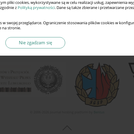
 tym pliki cookies, wykorzystywane są w celu realizacji usług, zapewnienia 
 zgodnie z
Polityką prywatności
. Dane są także zbierane i przetwarzane prze
s w swojej przeglądarce. Ograniczenie stosowania plików cookies w konfigur
 na stronie.
Nie zgadzam się
© 2006-2026 Journal hosting platform by
Bentus