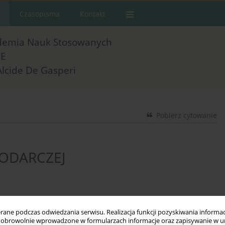
Czasopisma
Kontakt
demia Nauk Stosowanych
E
Alcide De Gasperi
Pobierz cytowanie
ODARCZEJ
ne podczas odwiedzania serwisu. Realizacja funkcji pozyskiwania informacj
obrowolnie wprowadzone w formularzach informacje oraz zapisywanie w u