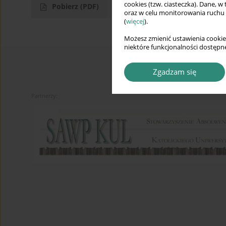
cookies (tzw. ciasteczka). Dane, w
Pobierz
(PDF)
oraz w celu monitorowania ruchu
(
więcej
).
Możesz zmienić ustawienia cookie
niektóre funkcjonalności dostępne
Zgadzam się
Partnerzy: