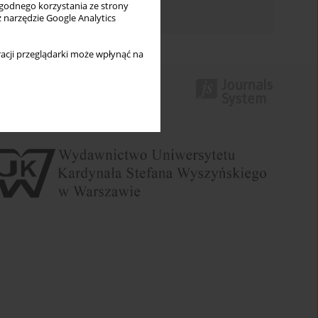
wygodnego korzystania ze strony
Indeks autorów
z narzędzie Google Analytics
acji przeglądarki może wpłynąć na