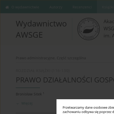
O wydawnictwie
Autorzy
Recenzenci
Książki
Aka
Wydawnictwo
WSG
AWSGE
im. 
Prawo administracyjne. Część szczególna
ROZDZIAŁ KSIĄŻKI (116-130)
PRAWO DZIAŁALNOŚCI GOSP
1
Bronisław Sitek
Więcej
Przetwarzamy dane osobowe zbiera
zachowaniu odbywa się poprzez d