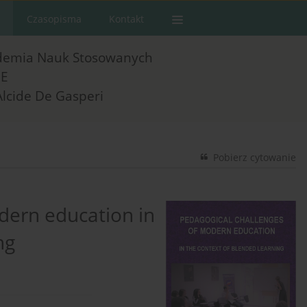
Czasopisma
Kontakt
demia Nauk Stosowanych
E
Alcide De Gasperi
Pobierz cytowanie
dern education in
ng