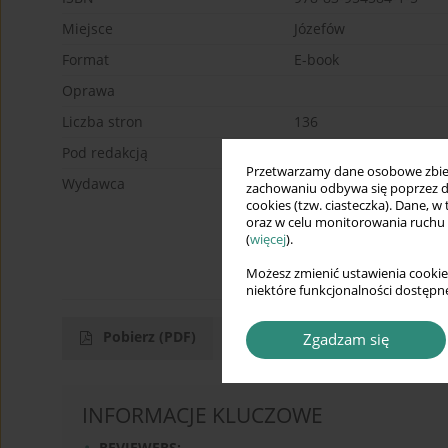
Miejsce
Józefów
Format
E-book
Oprawa
Liczba stron
136
Pod redakcją
Sofiia Sokolova
Przetwarzamy dane osobowe zbiera
Wydawca
Wydawnictwo Wyższej 
zachowaniu odbywa się poprzez d
Gospodarki Euroregiona
cookies (tzw. ciasteczka). Dane, w
oraz w celu monitorowania ruchu
De Gasperi w Józefowie
(
więcej
).
PolskaWydawnictwo Wy
Gospodarki Euroregiona
Możesz zmienić ustawienia cookie
De Gasperi w Józefowie
niektóre funkcjonalności dostępne
Pobierz
(PDF)
Zgadzam się
INFORMACJE KLUCZOWE
REVIEWERS: