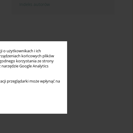
Indeks autorów
i o użytkownikach i ich
rządzeniach końcowych plików
wygodnego korzystania ze strony
z narzędzie Google Analytics
acji przeglądarki może wpłynąć na