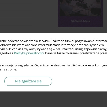
ne podczas odwiedzania serwisu. Realizacja funkcji pozyskiwania informacj
Szkoły
obrowolnie wprowadzone w formularzach informacje oraz zapisywanie w u
lnej im. Alcide
 tym pliki cookies, wykorzystywane są w celu realizacji usług, zapewnienia 
 zgodnie z
Polityką prywatności
. Dane są także zbierane i przetwarzane prze
,
ższej Szkoły
lnej im. Alcide
s w swojej przeglądarce. Ograniczenie stosowania plików cookies w konfigur
, Polska
 na stronie.
Nie zgadzam się