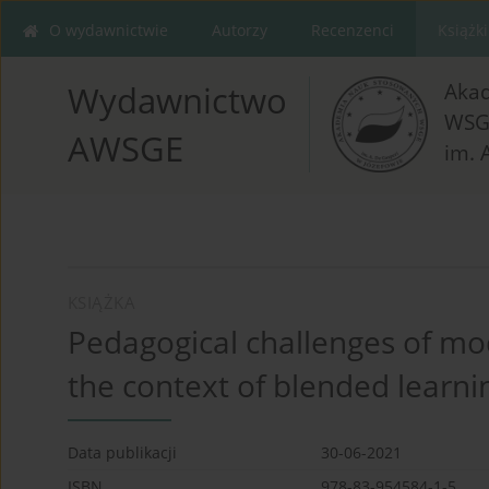
O wydawnictwie
Autorzy
Recenzenci
Książki
Aka
Wydawnictwo
WSG
AWSGE
im. 
KSIĄŻKA
Pedagogical challenges of mo
the context of blended learni
Data publikacji
30-06-2021
ISBN
978-83-954584-1-5