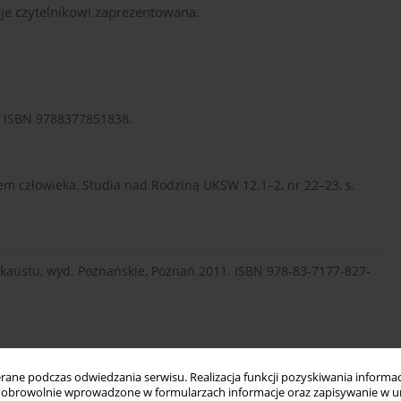
je czytelnikowi zaprezentowana.
4. ISBN 9788377851838.
em człowieka, Studia nad Rodziną UKSW 12.1–2, nr 22–23, s.
lokaustu, wyd. Poznańskie, Poznań 2011. ISBN 978-83-7177-827-
lopedia bioetyki. Personalizm chrześcijański, Polskie
 ISBN 978-83-89862-85-3.
ne podczas odwiedzania serwisu. Realizacja funkcji pozyskiwania informacj
obrowolnie wprowadzone w formularzach informacje oraz zapisywanie w u