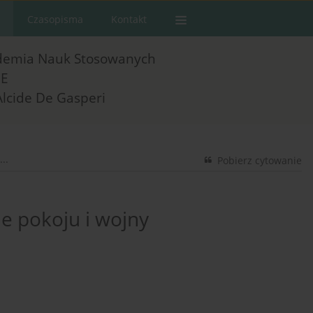
Czasopisma
Kontakt
demia Nauk Stosowanych
E
Alcide De Gasperi
..
Pobierz cytowanie
ie pokoju i wojny