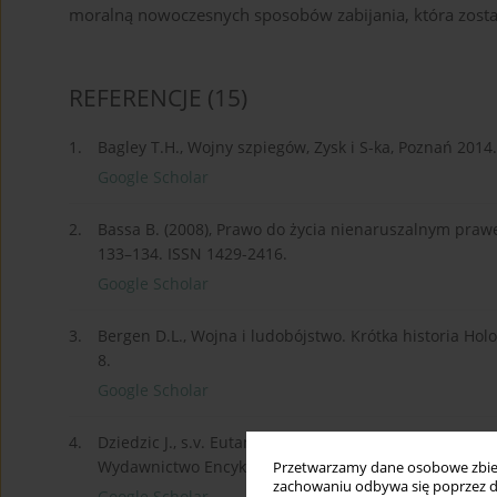
moralną nowoczesnych sposobów zabijania, która zosta
REFERENCJE
(15)
1.
Bagley T.H., Wojny szpiegów, Zysk i S-ka, Poznań 201
Google Scholar
2.
Bassa B. (2008), Prawo do życia nienaruszalnym praw
133–134. ISSN 1429-2416.
Google Scholar
3.
Bergen D.L., Wojna i ludobójstwo. Krótka historia Ho
8.
Google Scholar
4.
Dziedzic J., s.v. Eutanazja, w: A. Muszala (red.), Encyk
Wydawnictwo Encyklopedyczne POL WEN, Radom 2007.
Przetwarzamy dane osobowe zbiera
zachowaniu odbywa się poprzez d
Google Scholar