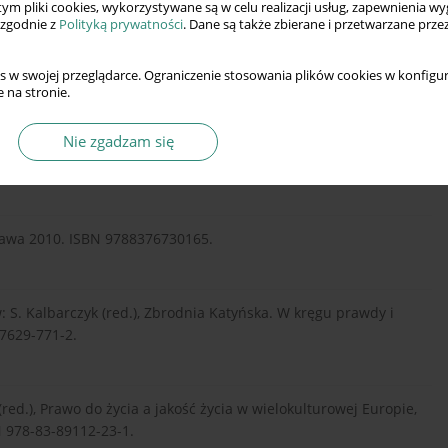
 tym pliki cookies, wykorzystywane są w celu realizacji usług, zapewnienia 
 zgodnie z
Polityką prywatności
. Dane są także zbierane i przetwarzane prze
ates of euthanasia lattitudes, „Sociology and Social Research”
s w swojej przeglądarce. Ograniczenie stosowania plików cookies w konfigur
 na stronie.
Nie zgadzam się
en in der NS – Zeit, Schriftenreihe zur Medizin-Geschichte
andenburg 2002, s. 15–47. ISBN 3-89809-301-8.
arszawa 2010. ISBN 9788376730165.
: S. Kalbarczyk (red.), Zbrodnia Katyńska. W kręgu prawdy i
-7629-771-2.
 (red.), Prawo do życia a jakość życia w wielokulturowej Europie,
N 978-83-89112-23-1.