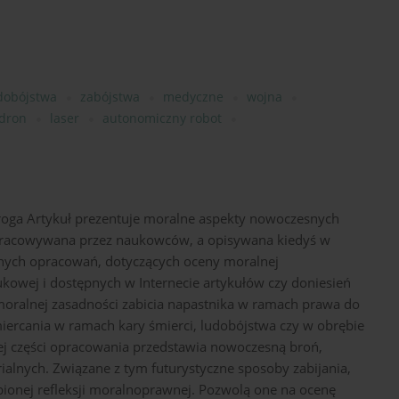
dobójstwa
zabójstwa
medyczne
wojna
dron
laser
autonomiczny robot
oga Artykuł prezentuje moralne aspekty nowoczesnych
 opracowywana przez naukowców, a opisywana kiedyś w
wnych opracowań, dotyczących oceny moralnej
aukowej i dostępnych w Internecie artykułów czy doniesień
 moralnej zasadności zabicia napastnika w ramach prawa do
iercania w ramach kary śmierci, ludobójstwa czy w obrębie
szej części opracowania przedstawia nowoczesną broń,
ialnych. Związane z tym futurystyczne sposoby zabijania,
bionej refleksji moralnoprawnej. Pozwolą one na ocenę