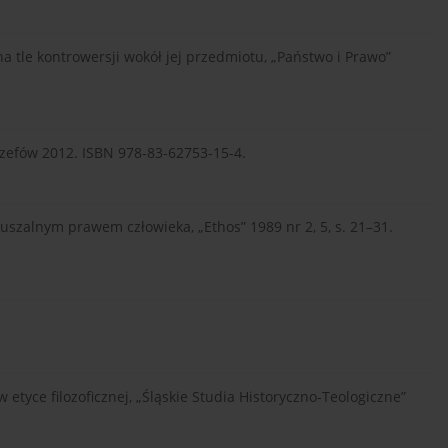
na tle kontrowersji wokół jej przedmiotu, „Państwo i Prawo”
Józefów 2012. ISBN 978-83-62753-15-4.
ruszalnym prawem człowieka, „Ethos” 1989 nr 2, 5, s. 21–31.
w etyce filozoficznej, „Śląskie Studia Historyczno-Teologiczne”