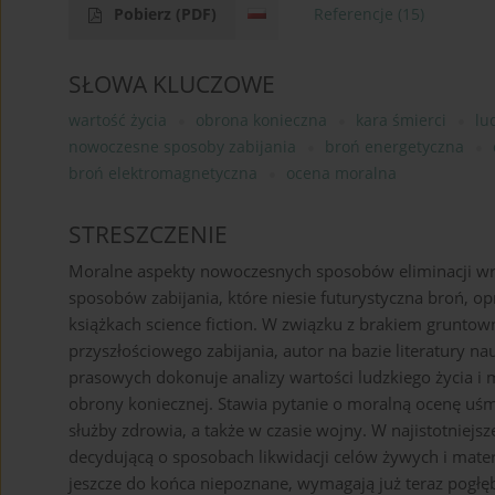
Pobierz
(PDF)
Referencje
(15)
SŁOWA KLUCZOWE
wartość życia
obrona konieczna
kara śmierci
lu
nowoczesne sposoby zabijania
broń energetyczna
broń elektromagnetyczna
ocena moralna
STRESZCZENIE
Moralne aspekty nowoczesnych sposobów eliminacji wr
sposobów zabijania, które niesie futurystyczna broń,
książkach science fiction. W związku z brakiem grunto
przyszłościowego zabijania, autor na bazie literatury n
prasowych dokonuje analizy wartości ludzkiego życia i
obrony koniecznej. Stawia pytanie o moralną ocenę uśm
służby zdrowia, a także w czasie wojny. W najistotniej
decydującą o sposobach likwidacji celów żywych i mater
jeszcze do końca niepoznane, wymagają już teraz pogłę