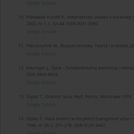
Google Scholar
10.
Poklewski-Koziełł K., Holenderska ustawa o eutanazji 
2002, nr 1, s. 32–44. ISSN 0031-0980.
Google Scholar
11.
Pokruszyński W., Bezpieczeństwo. Teoria i praktyka, 
Google Scholar
12.
Ratzinger J., Życie – fundamentalną wartością i niena
ISSN 0860-8024.
Google Scholar
13.
Ślipko T., Granice życia, Wyd. Petrus. Warszawa 1978.
Google Scholar
14.
Ślipko T., Kara śmierci w encyklice Evangelium vitae i 
1996, nr 29, s. 271–278. ISSN 0137-3447.
Google Scholar