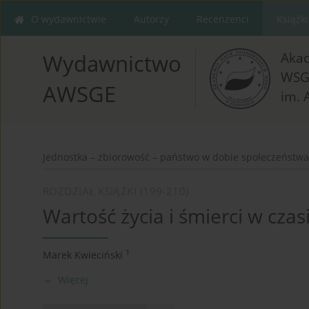
O wydawnictwie
Autorzy
Recenzenci
Książki
Aka
Wydawnictwo
WSG
AWSGE
im. 
Jednostka – zbiorowość – państwo w dobie społeczeństwa.
ROZDZIAŁ KSIĄŻKI (199-210)
Wartość życia i śmierci w czas
1
Marek Kwieciński
Więcej