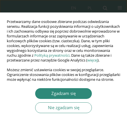
EN
PL
Przetwarzamy dane osobowe zbierane podczas odwiedzania
Wydawnictwo
serwisu. Realizacja funkcji pozyskiwania informacji o użytkownikach
i ich zachowaniu odbywa się poprzez dobrowolnie wprowadzone w
AWSGE
formularzach informacje oraz zapisywanie w urządzeniach
końcowych plików cookies (tzw. ciasteczka). Dane, w tym pliki
cookies, wykorzystywane są w celu realizacji usług, zapewnienia
Akademia Nauk Stosowanych
wygodnego korzystania ze strony oraz w celu monitorowania
WSGE
ruchu zgodnie z
Polityką prywatności
. Dane są także zbierane i
przetwarzane przez narzędzie Google Analytics (
więcej
).
im. Alcide De Gasperi
Możesz zmienić ustawienia cookies w swojej przeglądarce.
Ograniczenie stosowania plików cookies w konfiguracji przeglądarki
może wpłynąć na niektóre funkcjonalności dostępne na stronie.
HUMAN RIGHTS - Evolution in the digital era
Zgadzam się
ROZDZIAŁ KSIĄŻKI (159-173)
Nie zgadzam się
„Digital natives” – szanse i
zagrożenia wynikające z