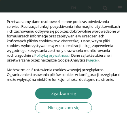
EN
PL
Przetwarzamy dane osobowe zbierane podczas odwiedzania
Wydawnictwo
serwisu. Realizacja funkcji pozyskiwania informacji o użytkownikach
i ich zachowaniu odbywa się poprzez dobrowolnie wprowadzone w
AWSGE
formularzach informacje oraz zapisywanie w urządzeniach
końcowych plików cookies (tzw. ciasteczka). Dane, w tym pliki
cookies, wykorzystywane są w celu realizacji usług, zapewnienia
Akademia Nauk Stosowanych
wygodnego korzystania ze strony oraz w celu monitorowania
WSGE
ruchu zgodnie z
Polityką prywatności
. Dane są także zbierane i
przetwarzane przez narzędzie Google Analytics (
więcej
).
im. Alcide De Gasperi
Możesz zmienić ustawienia cookies w swojej przeglądarce.
Ograniczenie stosowania plików cookies w konfiguracji przeglądarki
może wpłynąć na niektóre funkcjonalności dostępne na stronie.
Dilemmas of contemporary public administration
Zgadzam się
ROZDZIAŁ KSIĄŻKI (147-158)
Nie zgadzam się
Aktualne problemy
zatrudnienia na Ukrainie