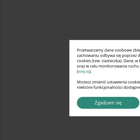
Przetwarzamy dane osobowe zbiera
zachowaniu odbywa się poprzez d
cookies (tzw. ciasteczka). Dane, w
oraz w celu monitorowania ruchu
(
więcej
).
Możesz zmienić ustawienia cookie
niektóre funkcjonalności dostępne
Zgadzam się