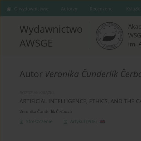
O wydawnictwie
Autorzy
Recenzenci
Książki
Aka
Wydawnictwo
WSG
AWSGE
im. 
Autor
Veronika Čunderlík Čerb
ROZDZIAŁ KSIĄŻKI
ARTIFICIAL INTELLIGENCE, ETHICS, AND THE
Veronika Čunderlík Čerbová
Streszczenie
Artykuł
(PDF)