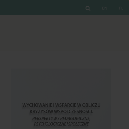
EN
PL