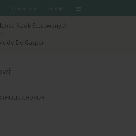
Czasopisma
Kontakt
demia Nauk Stosowanych
E
Alcide De Gasperi
ová
 CATHOLIC CHURCH