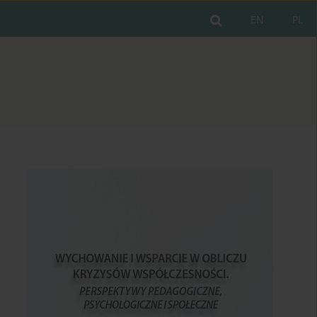
EN
PL