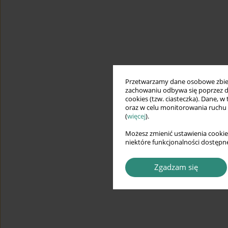
Przetwarzamy dane osobowe zbiera
zachowaniu odbywa się poprzez d
cookies (tzw. ciasteczka). Dane, w
oraz w celu monitorowania ruchu
(
więcej
).
Możesz zmienić ustawienia cookie
niektóre funkcjonalności dostępne
Zgadzam się