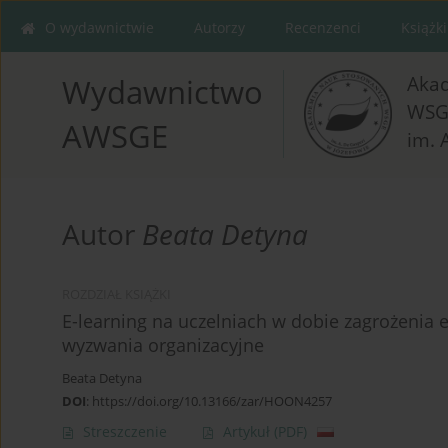
O wydawnictwie
Autorzy
Recenzenci
Książki
Aka
Wydawnictwo
WSG
AWSGE
im. 
Autor
Beata Detyna
ROZDZIAŁ KSIĄŻKI
E-learning na uczelniach w dobie zagrożenia
wyzwania organizacyjne
Beata Detyna
DOI
:
https://doi.org/10.13166/zar/HOON4257
Streszczenie
Artykuł
(PDF)