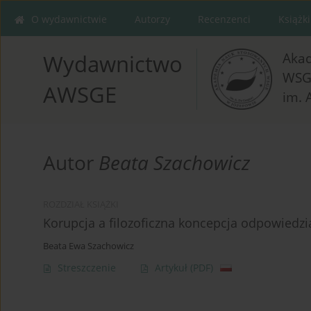
O wydawnictwie
Autorzy
Recenzenci
Książki
Aka
Wydawnictwo
WSG
AWSGE
im. 
Autor
Beata Szachowicz
ROZDZIAŁ KSIĄŻKI
Korupcja a filozoficzna koncepcja odpowiedzi
Beata Ewa Szachowicz
Streszczenie
Artykuł
(PDF)