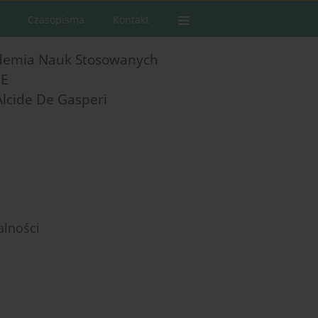
Czasopisma
Kontakt
demia Nauk Stosowanych
E
Alcide De Gasperi
alności