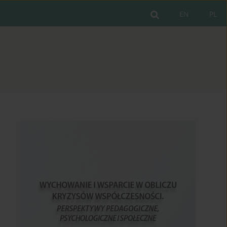
EN
PL