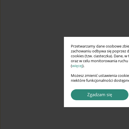
Przetwarzamy dane osobowe zbiera
zachowaniu odbywa się poprzez d
cookies (tzw. ciasteczka). Dane, w
oraz w celu monitorowania ruchu
(
więcej
).
Możesz zmienić ustawienia cookie
niektóre funkcjonalności dostępne
Zgadzam się