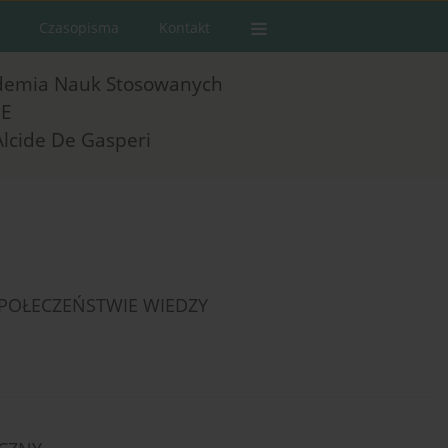
Czasopisma
Kontakt
demia Nauk Stosowanych
E
Alcide De Gasperi
OŁECZEŃSTWIE WIEDZY