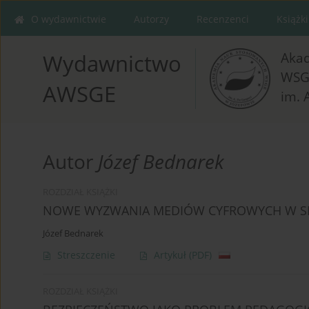
O wydawnictwie
Autorzy
Recenzenci
Książki
Aka
Wydawnictwo
WSG
AWSGE
im. 
Autor
Józef Bednarek
ROZDZIAŁ KSIĄŻKI
NOWE WYZWANIA MEDIÓW CYFROWYCH W SP
Józef Bednarek
Streszczenie
Artykuł
(PDF)
ROZDZIAŁ KSIĄŻKI