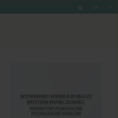
EN
PL