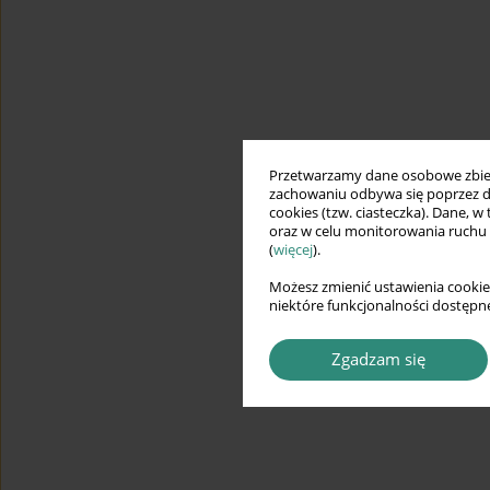
Przetwarzamy dane osobowe zbiera
zachowaniu odbywa się poprzez d
cookies (tzw. ciasteczka). Dane, w
oraz w celu monitorowania ruchu
(
więcej
).
Możesz zmienić ustawienia cookie
niektóre funkcjonalności dostępne
Zgadzam się