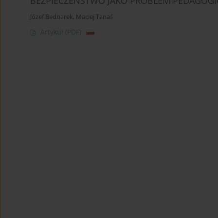
BEZPIECZEŃSTWO JAKO PROBLEM PEDAGOGI
Józef Bednarek
,
Maciej Tanaś
Artykuł
(PDF)