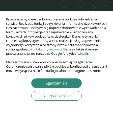
EN
PL
Przetwarzamy dane osobowe zbierane podczas odwiedzania
Wydawnictwo
serwisu. Realizacja funkcji pozyskiwania informacji o użytkownikach
i ich zachowaniu odbywa się poprzez dobrowolnie wprowadzone w
AWSGE
formularzach informacje oraz zapisywanie w urządzeniach
końcowych plików cookies (tzw. ciasteczka). Dane, w tym pliki
cookies, wykorzystywane są w celu realizacji usług, zapewnienia
Akademia Nauk Stosowanych
wygodnego korzystania ze strony oraz w celu monitorowania
WSGE
ruchu zgodnie z
Polityką prywatności
. Dane są także zbierane i
przetwarzane przez narzędzie Google Analytics (
więcej
).
im. Alcide De Gasperi
Możesz zmienić ustawienia cookies w swojej przeglądarce.
Ograniczenie stosowania plików cookies w konfiguracji przeglądarki
może wpłynąć na niektóre funkcjonalności dostępne na stronie.
Autor
Marek Cendrowski
Zgadzam się
Nie zgadzam się
ROZDZIAŁ KSIĄŻKI
WSPÓŁCZESNE UWARUNKOWANIA HANDLU
LUDŹMI