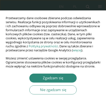
EN
PL
Przetwarzamy dane osobowe zbierane podczas odwiedzania
Wydawnictwo
serwisu. Realizacja funkcji pozyskiwania informacji o użytkownikach
i ich zachowaniu odbywa się poprzez dobrowolnie wprowadzone w
AWSGE
formularzach informacje oraz zapisywanie w urządzeniach
końcowych plików cookies (tzw. ciasteczka). Dane, w tym pliki
cookies, wykorzystywane są w celu realizacji usług, zapewnienia
Akademia Nauk Stosowanych
wygodnego korzystania ze strony oraz w celu monitorowania
WSGE
ruchu zgodnie z
Polityką prywatności
. Dane są także zbierane i
przetwarzane przez narzędzie Google Analytics (
więcej
).
im. Alcide De Gasperi
Możesz zmienić ustawienia cookies w swojej przeglądarce.
Ograniczenie stosowania plików cookies w konfiguracji przeglądarki
może wpłynąć na niektóre funkcjonalności dostępne na stronie.
Autor
Chitrang Vesuwala
Zgadzam się
Nie zgadzam się
ROZDZIAŁ KSIĄŻKI
Poverty reduction as human rights immanent
struggle Case India