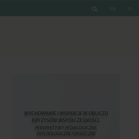
EN
PL