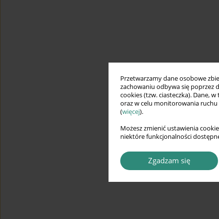
Przetwarzamy dane osobowe zbiera
zachowaniu odbywa się poprzez d
cookies (tzw. ciasteczka). Dane, w
oraz w celu monitorowania ruchu
(
więcej
).
Możesz zmienić ustawienia cookie
niektóre funkcjonalności dostępne
Zgadzam się