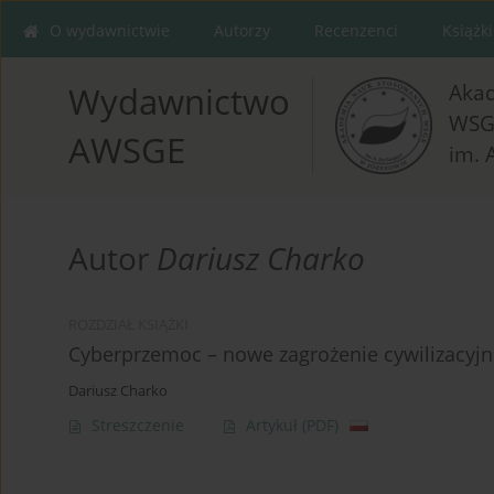
O wydawnictwie
Autorzy
Recenzenci
Książki
Aka
Wydawnictwo
WSG
AWSGE
im. 
Autor
Dariusz Charko
ROZDZIAŁ KSIĄŻKI
Cyberprzemoc – nowe zagrożenie cywilizacyjne
Dariusz Charko
Streszczenie
Artykuł
(PDF)