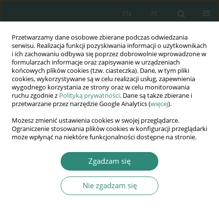
EN
PL
Przetwarzamy dane osobowe zbierane podczas odwiedzania
Wydawnictwo
serwisu. Realizacja funkcji pozyskiwania informacji o użytkownikach
i ich zachowaniu odbywa się poprzez dobrowolnie wprowadzone w
AWSGE
formularzach informacje oraz zapisywanie w urządzeniach
końcowych plików cookies (tzw. ciasteczka). Dane, w tym pliki
cookies, wykorzystywane są w celu realizacji usług, zapewnienia
Akademia Nauk Stosowanych
wygodnego korzystania ze strony oraz w celu monitorowania
WSGE
ruchu zgodnie z
Polityką prywatności
. Dane są także zbierane i
przetwarzane przez narzędzie Google Analytics (
więcej
).
im. Alcide De Gasperi
Możesz zmienić ustawienia cookies w swojej przeglądarce.
Ograniczenie stosowania plików cookies w konfiguracji przeglądarki
może wpłynąć na niektóre funkcjonalności dostępne na stronie.
Autor
Barbara Dobrzańska
Zgadzam się
ROZDZIAŁ KSIĄŻKI
Nie zgadzam się
Zarys historyczny stosunków konsularnych
Barbara Dobrzańska