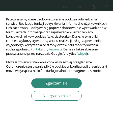
EN
PL
Przetwarzamy dane osobowe zbierane podczas odwiedzania
Wydawnictwo
serwisu. Realizacja funkcji pozyskiwania informacji o użytkownikach
i ich zachowaniu odbywa się poprzez dobrowolnie wprowadzone w
AWSGE
formularzach informacje oraz zapisywanie w urządzeniach
końcowych plików cookies (tzw. ciasteczka). Dane, w tym pliki
cookies, wykorzystywane są w celu realizacji usług, zapewnienia
Akademia Nauk Stosowanych
wygodnego korzystania ze strony oraz w celu monitorowania
WSGE
ruchu zgodnie z
Polityką prywatności
. Dane są także zbierane i
przetwarzane przez narzędzie Google Analytics (
więcej
).
im. Alcide De Gasperi
Możesz zmienić ustawienia cookies w swojej przeglądarce.
Ograniczenie stosowania plików cookies w konfiguracji przeglądarki
może wpłynąć na niektóre funkcjonalności dostępne na stronie.
Autor
Dr. Ildiko Laki
Zgadzam się
Nie zgadzam się
KSIĄŻKA
Nauki społeczne wobec kryzysów z
XXI wieku