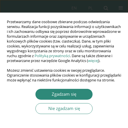
EN
PL
Przetwarzamy dane osobowe zbierane podczas odwiedzania
Wydawnictwo
serwisu. Realizacja funkcji pozyskiwania informacji o użytkownikach
i ich zachowaniu odbywa się poprzez dobrowolnie wprowadzone w
AWSGE
formularzach informacje oraz zapisywanie w urządzeniach
końcowych plików cookies (tzw. ciasteczka). Dane, w tym pliki
cookies, wykorzystywane są w celu realizacji usług, zapewnienia
Akademia Nauk Stosowanych
wygodnego korzystania ze strony oraz w celu monitorowania
WSGE
ruchu zgodnie z
Polityką prywatności
. Dane są także zbierane i
przetwarzane przez narzędzie Google Analytics (
więcej
).
im. Alcide De Gasperi
Możesz zmienić ustawienia cookies w swojej przeglądarce.
Ograniczenie stosowania plików cookies w konfiguracji przeglądarki
może wpłynąć na niektóre funkcjonalności dostępne na stronie.
Autor
Jaroslav Holomek
Zgadzam się
Nie zgadzam się
ROZDZIAŁ KSIĄŻKI
Police sciences in the system of security sciences
Jaroslav Holomek
,
Viktor Porada
,
Květoň Holcr