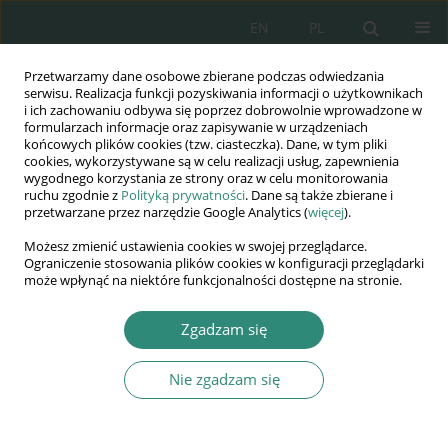
EN
PL
Przetwarzamy dane osobowe zbierane podczas odwiedzania
Wydawnictwo
serwisu. Realizacja funkcji pozyskiwania informacji o użytkownikach
i ich zachowaniu odbywa się poprzez dobrowolnie wprowadzone w
AWSGE
formularzach informacje oraz zapisywanie w urządzeniach
końcowych plików cookies (tzw. ciasteczka). Dane, w tym pliki
cookies, wykorzystywane są w celu realizacji usług, zapewnienia
Akademia Nauk Stosowanych
wygodnego korzystania ze strony oraz w celu monitorowania
WSGE
ruchu zgodnie z
Polityką prywatności
. Dane są także zbierane i
przetwarzane przez narzędzie Google Analytics (
więcej
).
im. Alcide De Gasperi
Możesz zmienić ustawienia cookies w swojej przeglądarce.
Ograniczenie stosowania plików cookies w konfiguracji przeglądarki
może wpłynąć na niektóre funkcjonalności dostępne na stronie.
Autor
Jacek Łukasiewicz
Zgadzam się
Nie zgadzam się
ROZDZIAŁ KSIĄŻKI
Percepcja postaw rodzicielskich a motywacja
osiągnięć u kobiet studiujących