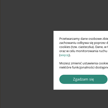
Przetwarzamy dane osobowe zbiera
zachowaniu odbywa się poprzez d
cookies (tzw. ciasteczka). Dane, w
oraz w celu monitorowania ruchu
(
więcej
).
Możesz zmienić ustawienia cookie
niektóre funkcjonalności dostępne
Zgadzam się