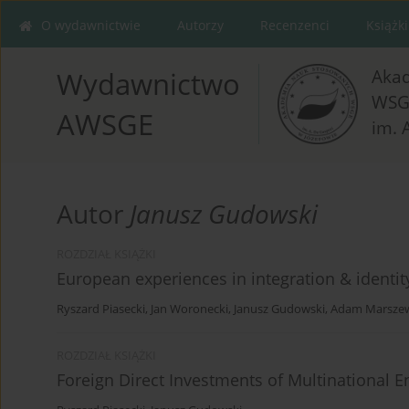
O wydawnictwie
Autorzy
Recenzenci
Książki
Aka
Wydawnictwo
WSG
AWSGE
im. 
Autor
Janusz Gudowski
ROZDZIAŁ KSIĄŻKI
European experiences in integration & identit
Ryszard Piasecki
,
Jan Woronecki
,
Janusz Gudowski
,
Adam Marszew
ROZDZIAŁ KSIĄŻKI
Foreign Direct Investments of Multinational