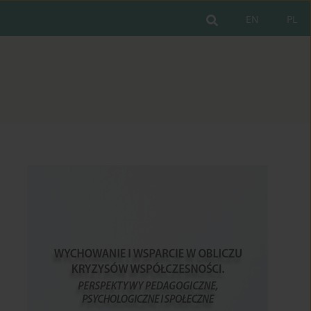
EN
PL