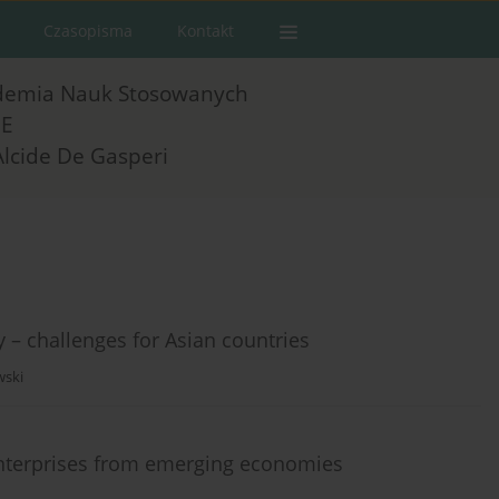
Czasopisma
Kontakt
demia Nauk Stosowanych
E
Alcide De Gasperi
y – challenges for Asian countries
ski
 Enterprises from emerging economies