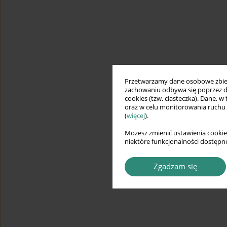
Przetwarzamy dane osobowe zbiera
zachowaniu odbywa się poprzez d
cookies (tzw. ciasteczka). Dane, w
oraz w celu monitorowania ruchu
(
więcej
).
Możesz zmienić ustawienia cookie
niektóre funkcjonalności dostępne
Zgadzam się