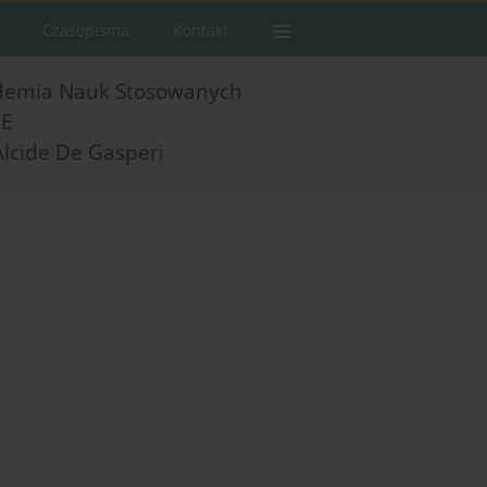
Czasopisma
Kontakt
demia Nauk Stosowanych
E
Alcide De Gasperi