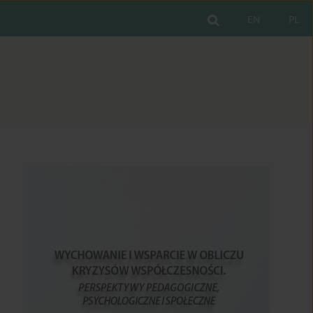
EN
PL