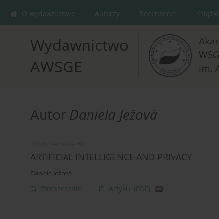
O wydawnictwie
Autorzy
Recenzenci
Książki
Aka
Wydawnictwo
WSG
AWSGE
im. 
Autor
Daniela Ježová
ROZDZIAŁ KSIĄŻKI
ARTIFICIAL INTELLIGENCE AND PRIVACY
Daniela Ježová
Streszczenie
Artykuł
(PDF)