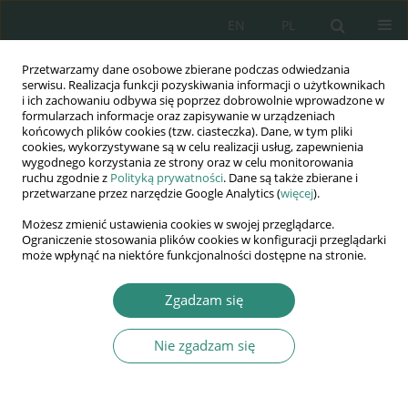
EN
PL
Przetwarzamy dane osobowe zbierane podczas odwiedzania
Wydawnictwo
serwisu. Realizacja funkcji pozyskiwania informacji o użytkownikach
i ich zachowaniu odbywa się poprzez dobrowolnie wprowadzone w
AWSGE
formularzach informacje oraz zapisywanie w urządzeniach
końcowych plików cookies (tzw. ciasteczka). Dane, w tym pliki
cookies, wykorzystywane są w celu realizacji usług, zapewnienia
Akademia Nauk Stosowanych
wygodnego korzystania ze strony oraz w celu monitorowania
WSGE
ruchu zgodnie z
Polityką prywatności
. Dane są także zbierane i
przetwarzane przez narzędzie Google Analytics (
więcej
).
im. Alcide De Gasperi
Możesz zmienić ustawienia cookies w swojej przeglądarce.
Ograniczenie stosowania plików cookies w konfiguracji przeglądarki
może wpłynąć na niektóre funkcjonalności dostępne na stronie.
Autor
Joanna Figura
Zgadzam się
Nie zgadzam się
ROZDZIAŁ KSIĄŻKI
Polityka bezpieczeństwa Szwajcarii jako gwarant
utrzymania gospodarczego dobrobytu obywateli