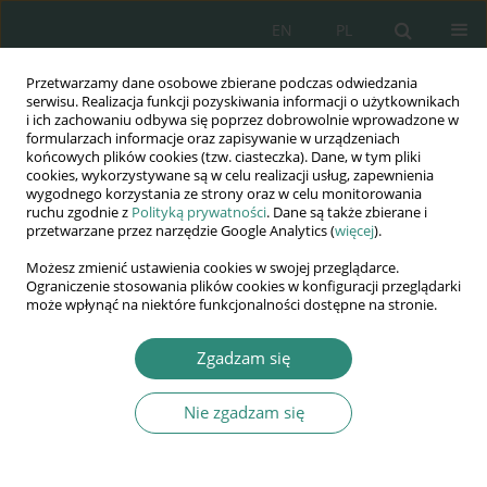
EN
PL
Przetwarzamy dane osobowe zbierane podczas odwiedzania
Wydawnictwo
serwisu. Realizacja funkcji pozyskiwania informacji o użytkownikach
i ich zachowaniu odbywa się poprzez dobrowolnie wprowadzone w
AWSGE
formularzach informacje oraz zapisywanie w urządzeniach
końcowych plików cookies (tzw. ciasteczka). Dane, w tym pliki
cookies, wykorzystywane są w celu realizacji usług, zapewnienia
Akademia Nauk Stosowanych
wygodnego korzystania ze strony oraz w celu monitorowania
WSGE
ruchu zgodnie z
Polityką prywatności
. Dane są także zbierane i
przetwarzane przez narzędzie Google Analytics (
więcej
).
im. Alcide De Gasperi
Możesz zmienić ustawienia cookies w swojej przeglądarce.
Ograniczenie stosowania plików cookies w konfiguracji przeglądarki
może wpłynąć na niektóre funkcjonalności dostępne na stronie.
Autor
Beata Kalinowska
Zgadzam się
Nie zgadzam się
ROZDZIAŁ KSIĄŻKI
Rola nauczyciela edukacji wczesnoszkolnej
w pokonywaniu trudności w czasie zdalnej