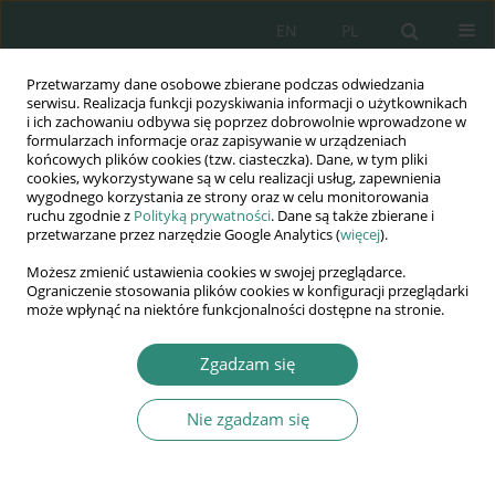
EN
PL
Przetwarzamy dane osobowe zbierane podczas odwiedzania
Wydawnictwo
serwisu. Realizacja funkcji pozyskiwania informacji o użytkownikach
i ich zachowaniu odbywa się poprzez dobrowolnie wprowadzone w
AWSGE
formularzach informacje oraz zapisywanie w urządzeniach
końcowych plików cookies (tzw. ciasteczka). Dane, w tym pliki
cookies, wykorzystywane są w celu realizacji usług, zapewnienia
Akademia Nauk Stosowanych
wygodnego korzystania ze strony oraz w celu monitorowania
WSGE
ruchu zgodnie z
Polityką prywatności
. Dane są także zbierane i
przetwarzane przez narzędzie Google Analytics (
więcej
).
im. Alcide De Gasperi
Możesz zmienić ustawienia cookies w swojej przeglądarce.
Ograniczenie stosowania plików cookies w konfiguracji przeglądarki
może wpłynąć na niektóre funkcjonalności dostępne na stronie.
Autor
Małgorzata Kamińska-
Zgadzam się
Juckiewicz
Nie zgadzam się
ROZDZIAŁ KSIĄŻKI
Przemiany w edukacji małego dziecka – kontekst