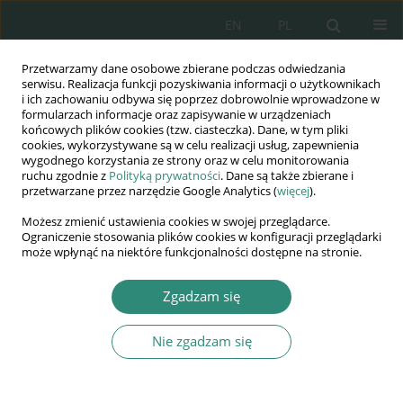
EN
PL
Przetwarzamy dane osobowe zbierane podczas odwiedzania
Wydawnictwo
serwisu. Realizacja funkcji pozyskiwania informacji o użytkownikach
i ich zachowaniu odbywa się poprzez dobrowolnie wprowadzone w
AWSGE
formularzach informacje oraz zapisywanie w urządzeniach
końcowych plików cookies (tzw. ciasteczka). Dane, w tym pliki
cookies, wykorzystywane są w celu realizacji usług, zapewnienia
Akademia Nauk Stosowanych
wygodnego korzystania ze strony oraz w celu monitorowania
WSGE
ruchu zgodnie z
Polityką prywatności
. Dane są także zbierane i
przetwarzane przez narzędzie Google Analytics (
więcej
).
im. Alcide De Gasperi
Możesz zmienić ustawienia cookies w swojej przeglądarce.
Ograniczenie stosowania plików cookies w konfiguracji przeglądarki
może wpłynąć na niektóre funkcjonalności dostępne na stronie.
Autor
Damian Kołomyjski
Zgadzam się
Nie zgadzam się
ROZDZIAŁ KSIĄŻKI
FENOMEN ZABIJANIA W GRACH
KOMPUTEROWYCH