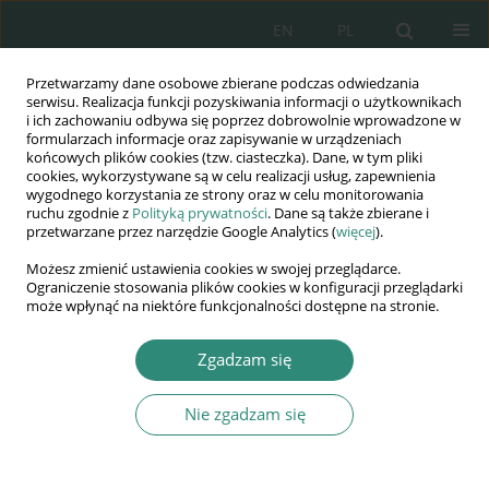
EN
PL
Przetwarzamy dane osobowe zbierane podczas odwiedzania
Wydawnictwo
serwisu. Realizacja funkcji pozyskiwania informacji o użytkownikach
i ich zachowaniu odbywa się poprzez dobrowolnie wprowadzone w
AWSGE
formularzach informacje oraz zapisywanie w urządzeniach
końcowych plików cookies (tzw. ciasteczka). Dane, w tym pliki
cookies, wykorzystywane są w celu realizacji usług, zapewnienia
Akademia Nauk Stosowanych
wygodnego korzystania ze strony oraz w celu monitorowania
WSGE
ruchu zgodnie z
Polityką prywatności
. Dane są także zbierane i
przetwarzane przez narzędzie Google Analytics (
więcej
).
im. Alcide De Gasperi
Możesz zmienić ustawienia cookies w swojej przeglądarce.
Ograniczenie stosowania plików cookies w konfiguracji przeglądarki
może wpłynąć na niektóre funkcjonalności dostępne na stronie.
Autor
Petr Kocina
Zgadzam się
Nie zgadzam się
ROZDZIAŁ KSIĄŻKI
Ethical issues of discrimination based on sexual
orientation