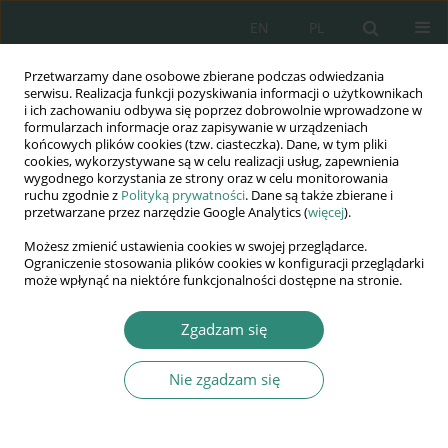
EN
PL
Przetwarzamy dane osobowe zbierane podczas odwiedzania
Wydawnictwo
serwisu. Realizacja funkcji pozyskiwania informacji o użytkownikach
i ich zachowaniu odbywa się poprzez dobrowolnie wprowadzone w
AWSGE
formularzach informacje oraz zapisywanie w urządzeniach
końcowych plików cookies (tzw. ciasteczka). Dane, w tym pliki
cookies, wykorzystywane są w celu realizacji usług, zapewnienia
Akademia Nauk Stosowanych
wygodnego korzystania ze strony oraz w celu monitorowania
WSGE
ruchu zgodnie z
Polityką prywatności
. Dane są także zbierane i
przetwarzane przez narzędzie Google Analytics (
więcej
).
im. Alcide De Gasperi
Możesz zmienić ustawienia cookies w swojej przeglądarce.
Ograniczenie stosowania plików cookies w konfiguracji przeglądarki
może wpłynąć na niektóre funkcjonalności dostępne na stronie.
Autor
Nicolas Levi
Zgadzam się
Nie zgadzam się
ROZDZIAŁ KSIĄŻKI
Negotiations with Koreans: The impact of
Confucianism