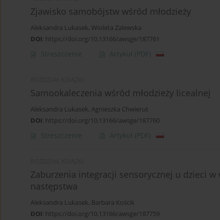
Zjawisko samobójstw wśród młodzieży
Aleksandra Lukasek
,
Wioleta Zalewska
DOI
:
https://doi.org/10.13166/awsge/187761
Streszczenie
Artykuł
(PDF)
ROZDZIAŁ KSIĄŻKI
Samookaleczenia wśród młodzieży licealnej
Aleksandra Lukasek
,
Agnieszka Chwierut
DOI
:
https://doi.org/10.13166/awsge/187760
Streszczenie
Artykuł
(PDF)
ROZDZIAŁ KSIĄŻKI
Zaburzenia integracji sensorycznej u dzieci
następstwa
Aleksandra Lukasek
,
Barbara Kościk
DOI
:
https://doi.org/10.13166/awsge/187759