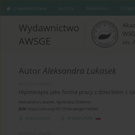
O wydawnictwie
Autorzy
Recenzenci
Książki
Aka
Wydawnictwo
WSG
AWSGE
im. 
Autor
Aleksandra Lukasek
ROZDZIAŁ KSIĄŻKI
Hipoterapia jako forma pracy z dzieckiem z za
Aleksandra Lukasek
,
Agnieszka Chwierut
DOI
:
https://doi.org/10.13166/awsge/194549
Streszczenie
Artykuł
(PDF)
ROZDZIAŁ KSIĄŻKI