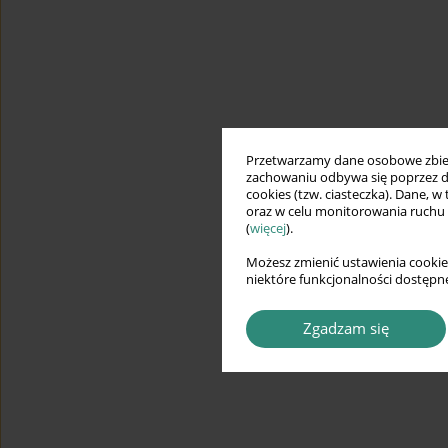
Przetwarzamy dane osobowe zbiera
zachowaniu odbywa się poprzez d
cookies (tzw. ciasteczka). Dane, w
oraz w celu monitorowania ruchu
(
więcej
).
Możesz zmienić ustawienia cookie
niektóre funkcjonalności dostępne
Zgadzam się