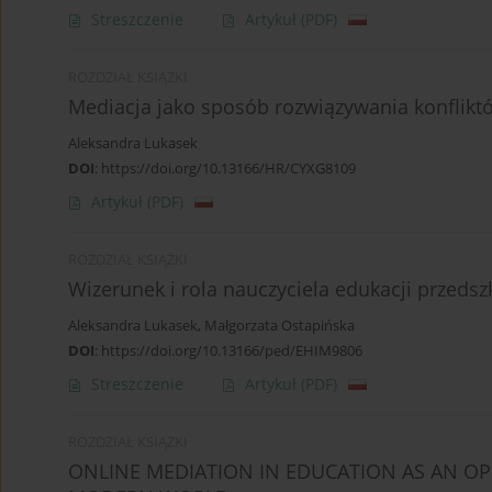
Streszczenie
Artykuł
(PDF)
ROZDZIAŁ KSIĄŻKI
Mediacja jako sposób rozwiązywania konflikt
Aleksandra Lukasek
DOI
:
https://doi.org/10.13166/HR/CYXG8109
Artykuł
(PDF)
ROZDZIAŁ KSIĄŻKI
Wizerunek i rola nauczyciela edukacji przedsz
Aleksandra Lukasek
,
Małgorzata Ostapińska
DOI
:
https://doi.org/10.13166/ped/EHIM9806
Streszczenie
Artykuł
(PDF)
ROZDZIAŁ KSIĄŻKI
ONLINE MEDIATION IN EDUCATION AS AN OP