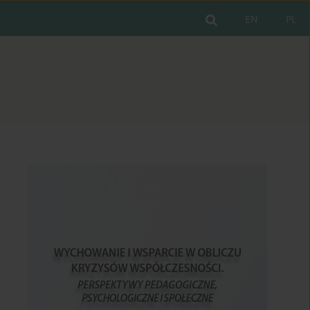
EN
PL