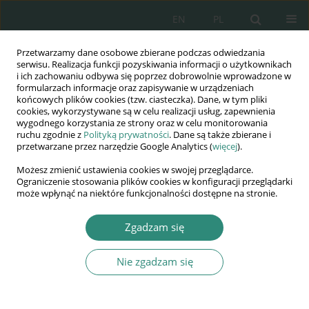
EN
PL
Przetwarzamy dane osobowe zbierane podczas odwiedzania
Wydawnictwo
serwisu. Realizacja funkcji pozyskiwania informacji o użytkownikach
i ich zachowaniu odbywa się poprzez dobrowolnie wprowadzone w
AWSGE
formularzach informacje oraz zapisywanie w urządzeniach
końcowych plików cookies (tzw. ciasteczka). Dane, w tym pliki
cookies, wykorzystywane są w celu realizacji usług, zapewnienia
Akademia Nauk Stosowanych
wygodnego korzystania ze strony oraz w celu monitorowania
WSGE
ruchu zgodnie z
Polityką prywatności
. Dane są także zbierane i
przetwarzane przez narzędzie Google Analytics (
więcej
).
im. Alcide De Gasperi
Możesz zmienić ustawienia cookies w swojej przeglądarce.
Ograniczenie stosowania plików cookies w konfiguracji przeglądarki
może wpłynąć na niektóre funkcjonalności dostępne na stronie.
Autor
Małgorzata Kaniewska
Zgadzam się
Nie zgadzam się
KSIĄŻKA
Etyczno-prawne aspekty zmian
klimatycznych