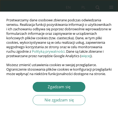
EN
PL
Przetwarzamy dane osobowe zbierane podczas odwiedzania
Wydawnictwo
serwisu. Realizacja funkcji pozyskiwania informacji o użytkownikach
i ich zachowaniu odbywa się poprzez dobrowolnie wprowadzone w
AWSGE
formularzach informacje oraz zapisywanie w urządzeniach
końcowych plików cookies (tzw. ciasteczka). Dane, w tym pliki
cookies, wykorzystywane są w celu realizacji usług, zapewnienia
Akademia Nauk Stosowanych
wygodnego korzystania ze strony oraz w celu monitorowania
WSGE
ruchu zgodnie z
Polityką prywatności
. Dane są także zbierane i
przetwarzane przez narzędzie Google Analytics (
więcej
).
im. Alcide De Gasperi
Możesz zmienić ustawienia cookies w swojej przeglądarce.
Ograniczenie stosowania plików cookies w konfiguracji przeglądarki
może wpłynąć na niektóre funkcjonalności dostępne na stronie.
Autor
Andrzej Maślak
Zgadzam się
Nie zgadzam się
ROZDZIAŁ KSIĄŻKI
Środowisko społeczne jako podłoże zachowań
przestępczych