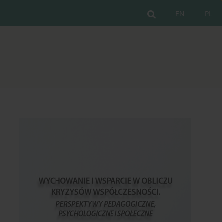
EN
PL