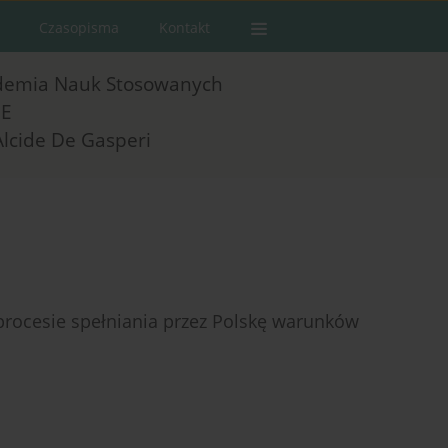
Czasopisma
Kontakt
demia Nauk Stosowanych
E
Alcide De Gasperi
procesie spełniania przez Polskę warunków