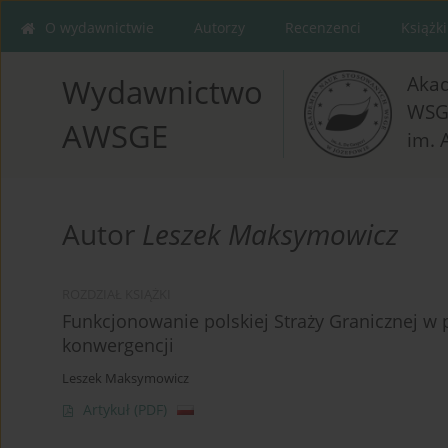
O wydawnictwie
Autorzy
Recenzenci
Książki
Aka
Wydawnictwo
WSG
AWSGE
im. 
Autor
Leszek Maksymowicz
ROZDZIAŁ KSIĄŻKI
Funkcjonowanie polskiej Straży Granicznej w 
konwergencji
Leszek Maksymowicz
Artykuł
(PDF)