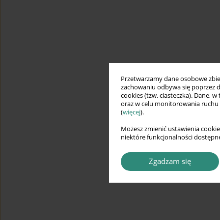
Przetwarzamy dane osobowe zbiera
zachowaniu odbywa się poprzez d
cookies (tzw. ciasteczka). Dane, w
oraz w celu monitorowania ruchu
(
więcej
).
Możesz zmienić ustawienia cookie
niektóre funkcjonalności dostępne
Zgadzam się