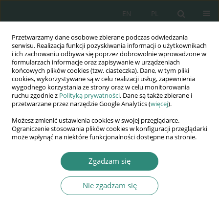
EN
PL
Przetwarzamy dane osobowe zbierane podczas odwiedzania
Wydawnictwo
serwisu. Realizacja funkcji pozyskiwania informacji o użytkownikach
i ich zachowaniu odbywa się poprzez dobrowolnie wprowadzone w
AWSGE
formularzach informacje oraz zapisywanie w urządzeniach
końcowych plików cookies (tzw. ciasteczka). Dane, w tym pliki
cookies, wykorzystywane są w celu realizacji usług, zapewnienia
Akademia Nauk Stosowanych
wygodnego korzystania ze strony oraz w celu monitorowania
WSGE
ruchu zgodnie z
Polityką prywatności
. Dane są także zbierane i
przetwarzane przez narzędzie Google Analytics (
więcej
).
im. Alcide De Gasperi
Możesz zmienić ustawienia cookies w swojej przeglądarce.
Ograniczenie stosowania plików cookies w konfiguracji przeglądarki
może wpłynąć na niektóre funkcjonalności dostępne na stronie.
Autor
Maria Lara Ortiz
Zgadzam się
ROZDZIAŁ KSIĄŻKI
Nie zgadzam się
The private property guarantee in the banking
resolution administrative procedures
Maria Lidon Lara Ortiz