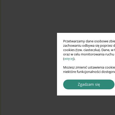
Przetwarzamy dane osobowe zbiera
zachowaniu odbywa się poprzez d
cookies (tzw. ciasteczka). Dane, w
oraz w celu monitorowania ruchu
(
więcej
).
Możesz zmienić ustawienia cookie
niektóre funkcjonalności dostępne
Zgadzam się