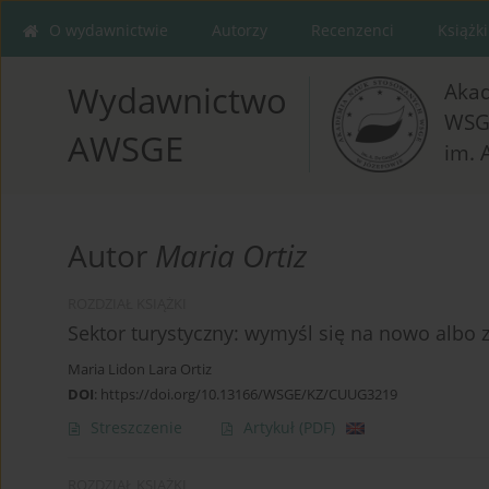
O wydawnictwie
Autorzy
Recenzenci
Książki
Aka
Wydawnictwo
WSG
AWSGE
im. 
Autor
Maria Ortiz
ROZDZIAŁ KSIĄŻKI
Sektor turystyczny: wymyśl się na nowo albo z
Maria Lidon Lara Ortiz
DOI
:
https://doi.org/10.13166/WSGE/KZ/CUUG3219
Streszczenie
Artykuł
(PDF)
ROZDZIAŁ KSIĄŻKI