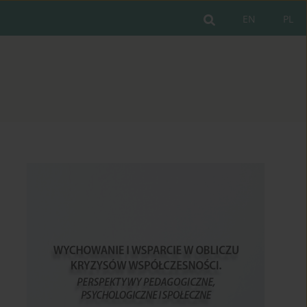
EN
PL