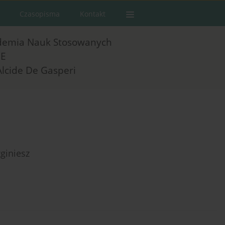
Czasopisma
Kontakt
demia Nauk Stosowanych
E
Alcide De Gasperi
giniesz