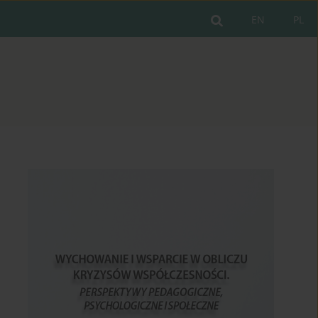
EN
PL