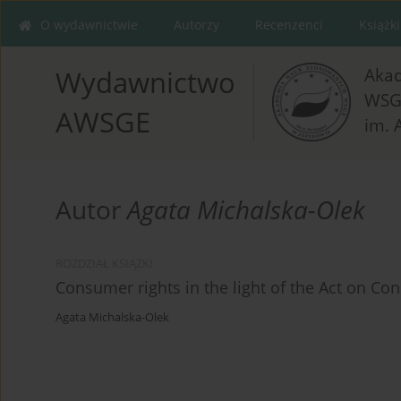
O wydawnictwie
Autorzy
Recenzenci
Książki
Aka
Wydawnictwo
WSG
AWSGE
im. 
Autor
Agata Michalska-Olek
ROZDZIAŁ KSIĄŻKI
Consumer rights in the light of the Act on C
Agata Michalska-Olek