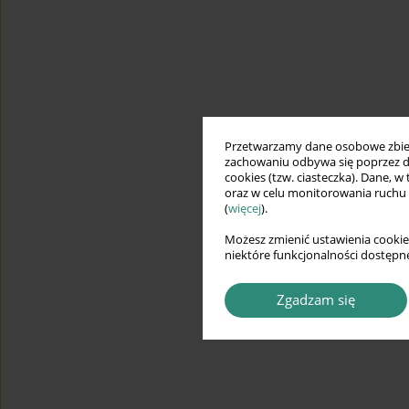
Przetwarzamy dane osobowe zbiera
zachowaniu odbywa się poprzez d
cookies (tzw. ciasteczka). Dane, w
oraz w celu monitorowania ruchu
(
więcej
).
Możesz zmienić ustawienia cookie
niektóre funkcjonalności dostępne
Zgadzam się