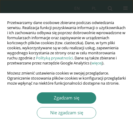
EN
PL
Przetwarzamy dane osobowe zbierane podczas odwiedzania
Wydawnictwo
serwisu. Realizacja funkcji pozyskiwania informacji o użytkownikach
i ich zachowaniu odbywa się poprzez dobrowolnie wprowadzone w
AWSGE
formularzach informacje oraz zapisywanie w urządzeniach
końcowych plików cookies (tzw. ciasteczka). Dane, w tym pliki
cookies, wykorzystywane są w celu realizacji usług, zapewnienia
Akademia Nauk Stosowanych
wygodnego korzystania ze strony oraz w celu monitorowania
WSGE
ruchu zgodnie z
Polityką prywatności
. Dane są także zbierane i
przetwarzane przez narzędzie Google Analytics (
więcej
).
im. Alcide De Gasperi
Możesz zmienić ustawienia cookies w swojej przeglądarce.
Ograniczenie stosowania plików cookies w konfiguracji przeglądarki
może wpłynąć na niektóre funkcjonalności dostępne na stronie.
Autor
Mariusz Miszewski
Zgadzam się
Nie zgadzam się
ROZDZIAŁ KSIĄŻKI
Telekomunikacyjne wsparcie narzędziowe działań
zapobiegawczych w zakresie akwizycji, dystrybucji