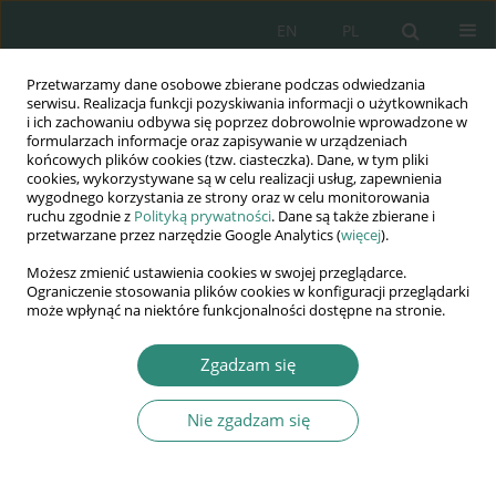
EN
PL
Przetwarzamy dane osobowe zbierane podczas odwiedzania
Wydawnictwo
serwisu. Realizacja funkcji pozyskiwania informacji o użytkownikach
i ich zachowaniu odbywa się poprzez dobrowolnie wprowadzone w
AWSGE
formularzach informacje oraz zapisywanie w urządzeniach
końcowych plików cookies (tzw. ciasteczka). Dane, w tym pliki
cookies, wykorzystywane są w celu realizacji usług, zapewnienia
Akademia Nauk Stosowanych
wygodnego korzystania ze strony oraz w celu monitorowania
WSGE
ruchu zgodnie z
Polityką prywatności
. Dane są także zbierane i
przetwarzane przez narzędzie Google Analytics (
więcej
).
im. Alcide De Gasperi
Możesz zmienić ustawienia cookies w swojej przeglądarce.
Ograniczenie stosowania plików cookies w konfiguracji przeglądarki
może wpłynąć na niektóre funkcjonalności dostępne na stronie.
Autor
Izabela Nowicka
Zgadzam się
Nie zgadzam się
ROZDZIAŁ KSIĄŻKI
Poczucie bezpieczeństwa personalnego a zmiany
regulacji prawnych w kontekście realizacji